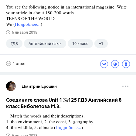
You see the following notice in an international magazine. Write
your article in about 180-200 words.
TEENS OF THE WORLD
We (
Подробнее...
)
6 января 2018
ГДЗ
Английский язык
10 класс
+1
Биболетова М. З.
1 ответ
Дмитрий Ерошин
Соедините слова Unit 1 №125 ГДЗ Английский 8
класс Биболетова М.З.
Match the words and their descriptions.
1. the environment, 2. the coast, 3. geography,
4, the wildlife, 5. climate (
Подробнее...
)
6 января 2018