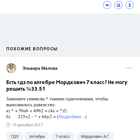
ПОХОЖИЕ ВОПРОСЫ
Эльвира Малова
Есть гдз по алгебре Мордкович 7 класс? Не могу
решить №33.51
Замените символы * такими одночленами, чтобы
выполнялось равенство:
а) * + 56ab + 49b2 = (4a + *)2;
б) 225x2 - * + 64у2 = (
Подробнее...
)
19 декабря 2017
ГДЗ
Алгебра
7 класс
Мордкович А.Г.