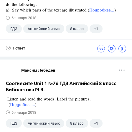
do the following.
a) Say which parts of the text are illustrated (
Подробнее...
)
6 января 2018
ГДЗ
Английский язык
8 класс
+1
Биболетова М. З.
1 ответ
Максим Лебедев
Соотнесите Unit 1 №76 ГДЗ Английский 8 класс
Биболетова М.З.
Listen and read the words. Label the pictures.
(
Подробнее...
)
6 января 2018
ГДЗ
Английский язык
8 класс
+1