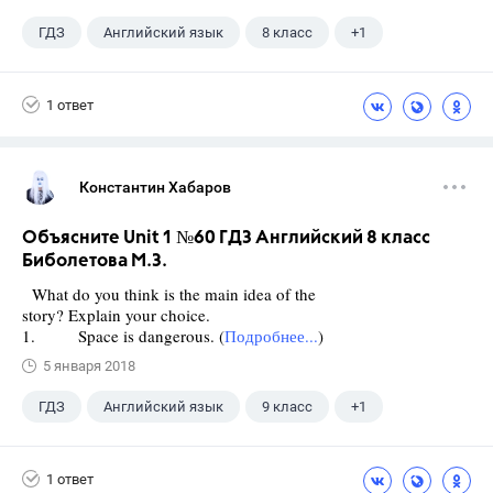
ГДЗ
Английский язык
8 класс
+1
Биболетова М. З.
1 ответ
Константин Хабаров
Объясните Unit 1 №60 ГДЗ Английский 8 класс
Биболетова М.З.
What do you think is the main idea of the
story? Explain your choice.
1. Space is dangerous. (
Подробнее...
)
5 января 2018
ГДЗ
Английский язык
9 класс
+1
Биболетова М. З.
1 ответ