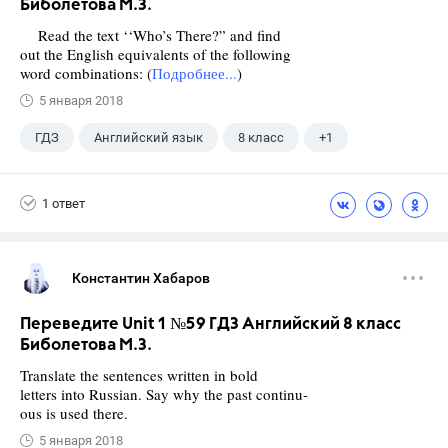
Биболетова М.З.
Read the text ‘‘Who’s There?” and find
out the English equivalents of the following
word combinations: (
Подробнее...
)
5 января 2018
ГДЗ
Английский язык
8 класс
+1
Биболетова М. З.
1 ответ
Константин Хабаров
Переведите Unit 1 №59 ГДЗ Английский 8 класс
Биболетова М.З.
Translate the sentences written in bold
letters into Russian. Say why the past continu-
ous is used there.
5 января 2018