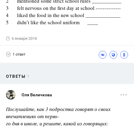
2 mentioned some strict school rules ___________
3 felt nervous on the first day at school --------------
4 liked the food in the new school _____________
5 didn’t like the school uniform ____
6 января 2018
1 ответ
ОТВЕТЫ
1
Оля Величкова
Послушайте, как 3 подростка говорят о своих
впечатлениях от перво-
го дня в школе, и решите, какой из говорящих: