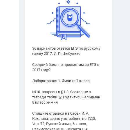
36 вариантов ответов ЕГЭ по русскому
языку 2017. И. П. Цыбулько
Средний балл по предметам за ЕГЭ в
2017 году?
Лабораторная 1. Физика 7 класс
№10. вопросы к §1-3. Составьте в
тетради таблицу. Рудзитис, Фельдман
8 класс химия
Спишите отрывки из басен И. А.
Крылова, верно употребляя не. ГДЗ,
Упр. 72, Русский язык, 6 класс,
Разумовская М.М., Леканта П.А.