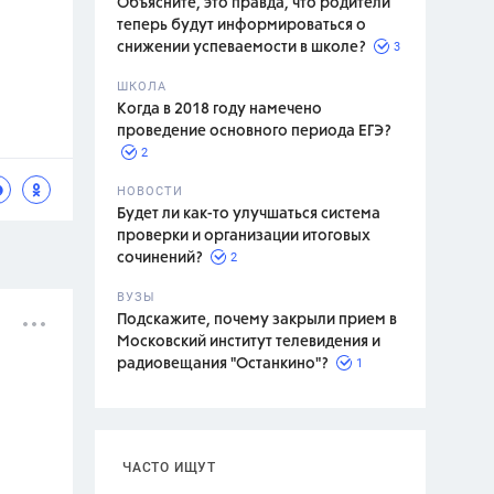
Объясните, это правда, что родители
теперь будут информироваться о
3
снижении успеваемости в школе?
ШКОЛА
спитание
Когда в 2018 году намечено
проведение основного периода ЕГЭ?
2
НОВОСТИ
Будет ли как-то улучшаться система
проверки и организации итоговых
2
сочинений?
ВУЗЫ
Подскажите, почему закрыли прием в
Московский институт телевидения и
1
радиовещания "Останкино"?
ЧАСТО ИЩУТ