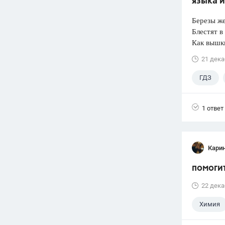
языка 
Березы ж
Блестят в
Как вышки
21 дека
ГДЗ
1 ответ
Карин
помоги
22 дека
Химия