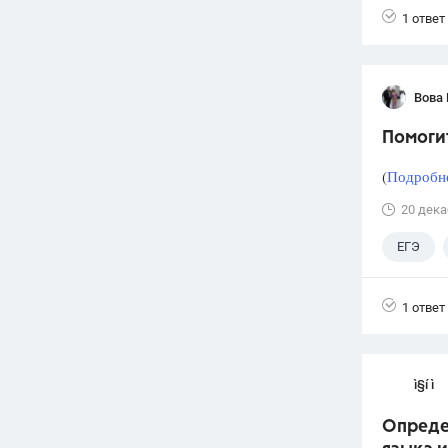
1 ответ
Вова 
Помогит
(
Подробне
20 дека
ЕГЭ
1 ответ
ì§í ì 
Опреде