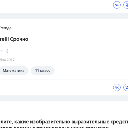
Регида
е!!! Срочно
е...
)
бря 2017
Математика
11 класс
лите, какие изобразительно выразительные средст