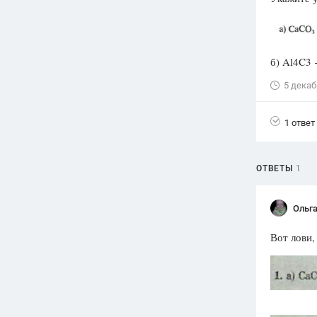
Вузы
1752
ответа
б) Al4C3
Олимпиады
82
ответа
5 декаб
Spotlight
1551
ответ
1 ответ
ГИА
280
ответов
ОТВЕТЫ
1
Ольга
Вот лови,