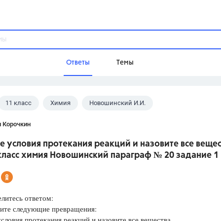
Ответы
Темы
11 класс
Химия
Новошинский И.И.
ы
Домашнее задание
Русский язык,
Химия,
Геометрия,
н Корочкин
Обществознание,
Физика
 условия протекания реакций и назовите все вещес
Школа
класс химия Новошинский параграф № 20 задание 1
9 класс,
8 класс,
11 класс,
10 клас
6 класс,
4 класс,
5 класс,
1 класс,
Учебники
елитесь ответом:
ите следующие превращения:
Разумовская М.М.,
Габриелян О.С
словия протекания реакций и назовите все вещества.
Рудзитис Г.Е.,
Цыбулько И.П.,
Атан