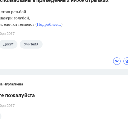
использованы в приведенных ниже отрывках
елтою резьбой
 лазури голубой,
, елочки темнеют (
Подробнее...
)
бря 2017
Досуг
Учителя
а Нургалиева
те пожалуйста
бря 2017