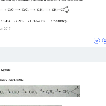
Цветков Л. А.
Психология
 → СН4 → С2Н2 → СН2=СНС1 → полимер.
Отношения,
Любовь,
Красота,
Во
ря 2017
ПОКАЗАТЬ ВСЕ
 Кругло
 пару картинок: