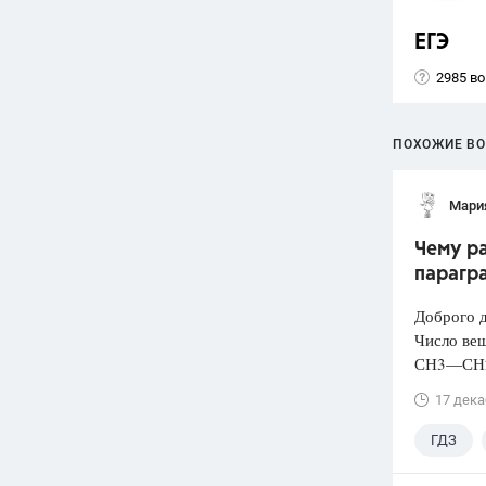
ЕГЭ
2985 в
ПОХОЖИЕ В
Мари
Чему ра
парагр
Доброго д
Число ве
СН3—СН
17 дека
ГДЗ