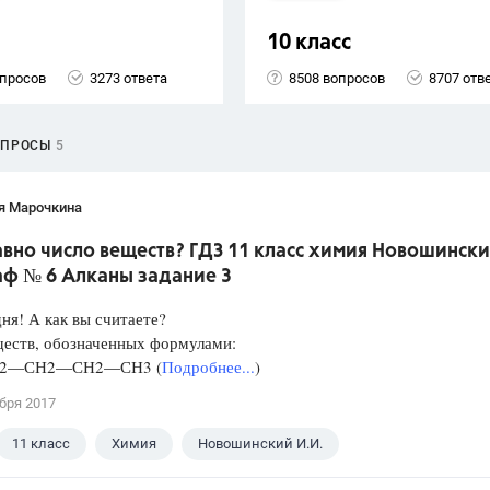
10 класс
опросов
3273 ответа
8508 вопросов
8707 отв
ОПРОСЫ
5
я Марочкина
вно число веществ? ГДЗ 11 класс химия Новошинск
аф № 6 Алканы задание 3
ня! А как вы считаете?
ществ, обозначенных формулами:
2—СН2—СН2—СН3 (
Подробнее...
)
бря 2017
11 класс
Химия
Новошинский И.И.