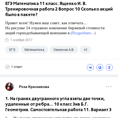
ЕГЭ Математика 11 класс. Ященко И. В.
Тренировочная работа 2 Вопрос 10 Сколько акций
было в пакете?
Привет всем! Нужен ваш совет, как отвечать…
На рисунке 24 отражено изменение биржевой стоимости
акций горнодобывающей компании в (
Подробнее...
)
1 ноября 2017
ЕГЭ
Математика
Семенов А.В.
+2
Ященко И.В.
11 класс
1 ответ
Роза Красникова
1. На гранях двугранного угла взяты две точки,
удаленные от ребра... 10 класс Зив Б.Г.
Геометрия. Самостоятельная работа 11. Вариант 3
1. На гранях двугранного угла взяты две точки, удаленные