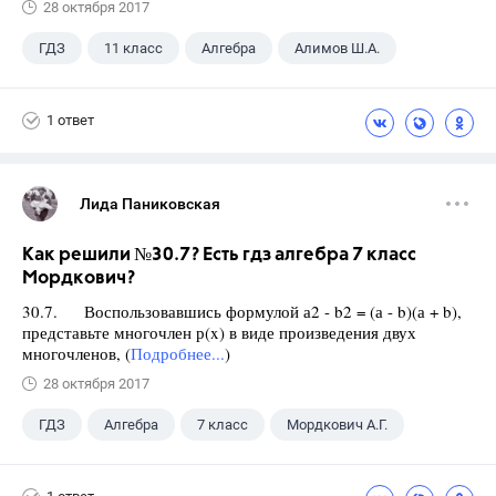
28 октября 2017
ГДЗ
11 класс
Алгебра
Алимов Ш.А.
1 ответ
Лида Паниковская
Как решили №30.7? Есть гдз алгебра 7 класс
Мордкович?
30.7. Воспользовавшись формулой а2 - b2 = (а - b)(а + b),
представьте многочлен р(x) в виде произведения двух
многочленов, (
Подробнее...
)
28 октября 2017
ГДЗ
Алгебра
7 класс
Мордкович А.Г.