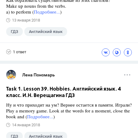
Как образовать существительные из этих глаголов?
Make up nouns from the verbs.
a) to perform (
Подробнее...
)
13 января 2018
ГДЗ
Английский язык
Верещагина И.Н.
+1
4 класс
1 ответ
Лена Пономарь
Task 1. Lesson 39. Hobbies. Английский язык. 4
класс. И.Н. Верещагина ГДЗ
Ну и что приходит на ум? Вернее остается в памяти. Играли?
Play a memory game. Look at the words for a moment, close the
book and (
Подробнее...
)
14 января 2018
ГДЗ
Английский язык