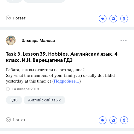
Верещагина И.Н.
+1
4 класс
1 ответ
Эльвира Малова
Task 3. Lesson 39. Hobbies. Английский язык. 4
класс. И.Н. Верещагина ГДЗ
Ребята, как вы ответили на это задание?
Say what the members of your family: a) usually do: Ыdid
yesterday at this time: c) (
Подробнее...
)
14 января 2018
ГДЗ
Английский язык
Верещагина И.Н.
+1
4 класс
1 ответ