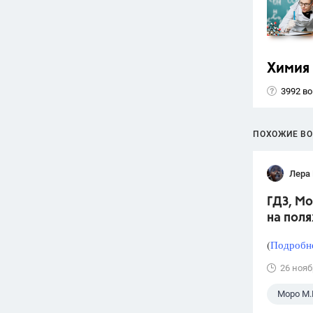
Химия
3992 в
ПОХОЖИЕ В
Лера
ГДЗ, Мо
на поля
(
Подробне
26 нояб
Моро М.