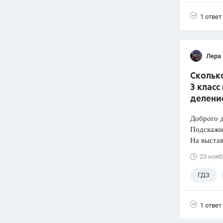
1 ответ
Лера
Сколько
3 класс
деление
Доброго д
Подскажи
На выстав
23 нояб
ГДЗ
1 ответ