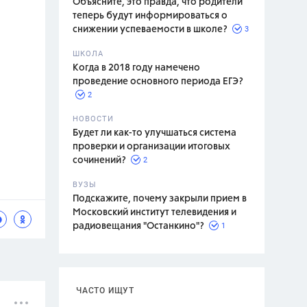
Объясните, это правда, что родители
теперь будут информироваться о
3
снижении успеваемости в школе?
ШКОЛА
спитание
Когда в 2018 году намечено
проведение основного периода ЕГЭ?
2
НОВОСТИ
Будет ли как-то улучшаться система
проверки и организации итоговых
2
сочинений?
ВУЗЫ
Подскажите, почему закрыли прием в
Московский институт телевидения и
1
радиовещания "Останкино"?
ЧАСТО ИЩУТ