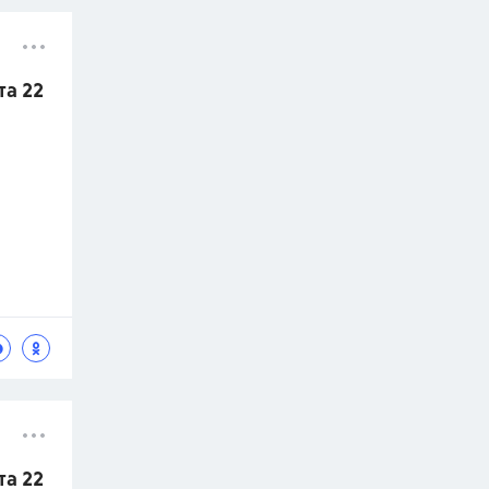
та 22
та 22