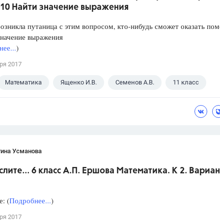
 10 Найти значение выражения
озникла путаница с этим вопросом, кто-нибудь сможет оказать по
значение выражения
ее...
)
ря 2017
Математика
Ященко И.В.
Семенов А.В.
11 класс
тина Усманова
слите... 6 класс А.П. Ершова Математика. К 2. Вариан
: (
Подробнее...
)
ря 2017