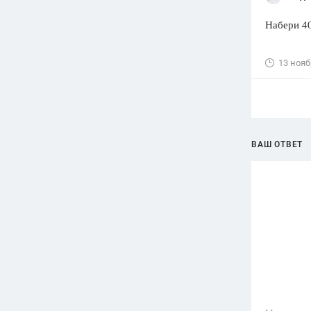
Набери 40:
13 нояб
ВАШ ОТВЕТ