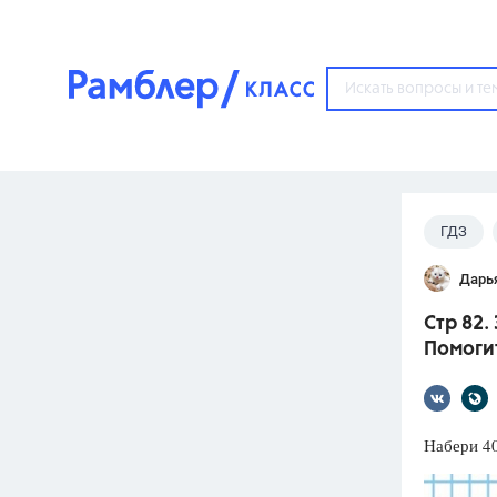
?
ГДЗ
Популярные тем
Дарь
ГДЗ
67571
ответ
Стр 82.
ЕГЭ
Помоги
3273
ответа
ОГЭ
3460
ответов
Набери 40
ФИПИ
30
ответов