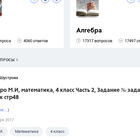
Алгебра
опроса
4060 ответов
17317 вопросов
17497 о
ОПРОСЫ
5
 Шустрова
ро М.И, математика, 4 класс Часть 2, Задание № зад
х стр48
е...
)
ря 2017
И.
Математика
4 класс