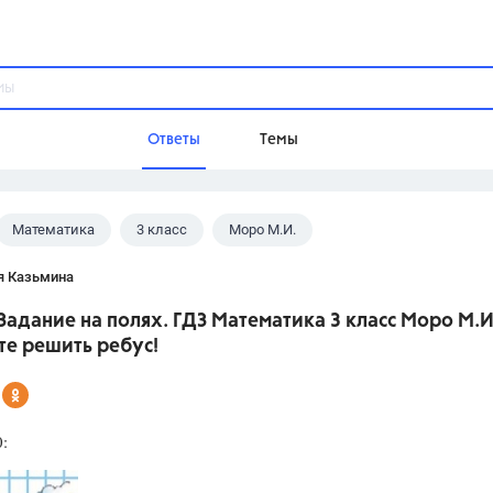
Ответы
Темы
Математика
3 класс
Моро М.И.
ы
Домашнее задание
Русский язык,
Химия,
Геометрия,
я Казьмина
Обществознание,
Физика
 Задание на полях. ГДЗ Математика 3 класс Моро М.И
Школа
те решить ребус!
9 класс,
8 класс,
11 класс,
10 клас
6 класс,
4 класс,
5 класс,
1 класс,
Учебники
:
Разумовская М.М.,
Габриелян О.С
Рудзитис Г.Е.,
Цыбулько И.П.,
Атан