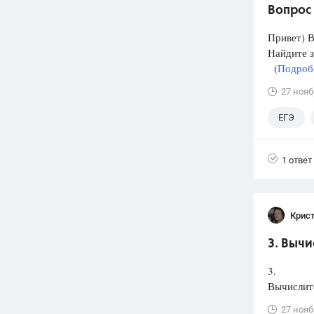
Вопрос
Привет) В
Найдите 
(
Подробн
27 нояб
ЕГЭ
1 ответ
Крис
3. Вычи
3.
Вычислите
27 нояб