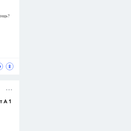
мощь?
т А 1