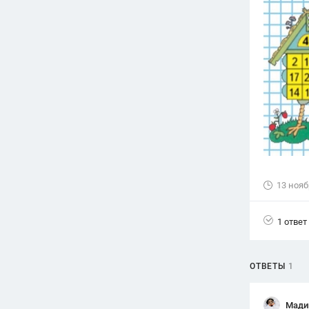
Вузы
1752
ответа
Олимпиады
82
ответа
Spotlight
1551
ответ
ГИА
280
ответов
13 нояб
1 ответ
ОТВЕТЫ
1
Мади