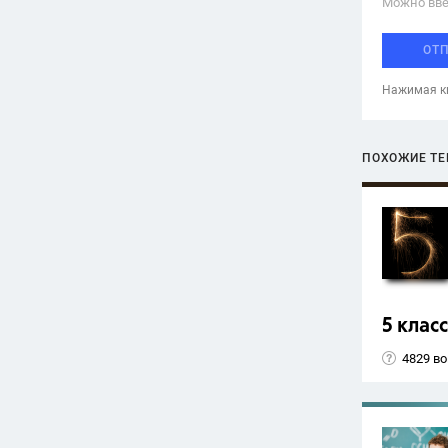
Можно вве
ОТ
Нажимая кн
ПОХОЖИЕ Т
5 класс
4829 в