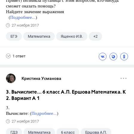
Привет) Возникла путаница с этим вопросом, кто-нибудь
сможет оказать помощь?
Найдите значение выражения
(
Подробнее...
)
27 ноября 2017
ЕГЭ
Математика
Ященко И.В.
+2
Семенов А.В.
11 класс
1 ответ
Кристина Усманова
3. Вычислите... 6 класс А.П. Ершова Математика. К
2. Вариант А 1
3.
Вычислите: (
Подробнее...
)
27 ноября 2017
ГДЗ
Математика
6 класс
Ершова А.П.