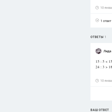
10 янва
Вузы
1752
ответа
1 ответ
Олимпиады
82
ответа
Spotlight
ОТВЕТЫ
1
1551
ответ
ГИА
Лида
280
ответов
15 : 5 
24 : 3 
10 янва
ВАШ ОТВЕТ