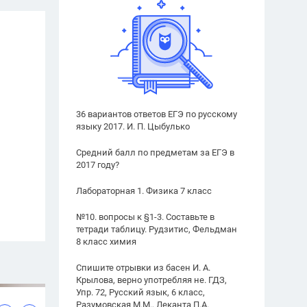
36 вариантов ответов ЕГЭ по русскому
языку 2017. И. П. Цыбулько
Средний балл по предметам за ЕГЭ в
2017 году?
Лабораторная 1. Физика 7 класс
№10. вопросы к §1-3. Составьте в
тетради таблицу. Рудзитис, Фельдман
8 класс химия
Спишите отрывки из басен И. А.
Крылова, верно употребляя не. ГДЗ,
Упр. 72, Русский язык, 6 класс,
Разумовская М.М., Леканта П.А.