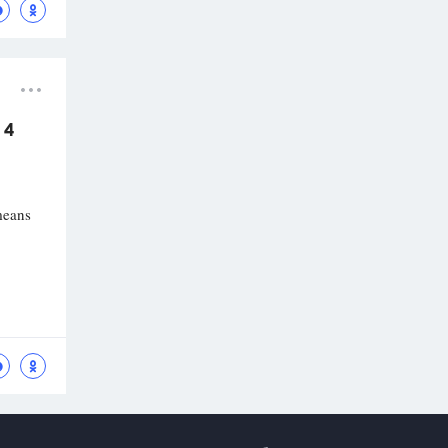
 4
means