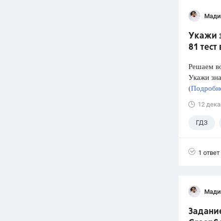
Мади
Укажи з
81 тест
Решаем во
Укажи зна
(
Подробне
12 дека
ГДЗ
1 ответ
Мади
Задание