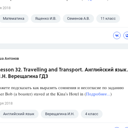
я 2018
Математика
Ященко И.В.
Семенов А.В.
11 класс
ша Антонов
 Lesson 32. Travelling and Transport. Английский язык.
И.Н. Верещагина ГДЗ
ожете подсказать как выразить сомнения и несогласие по заданию
r Bob (a boaster) staved at the Kina’s Hotel in (
Подробнее...
)
ря 2018
Английский язык
Верещагина И.Н.
4 класс