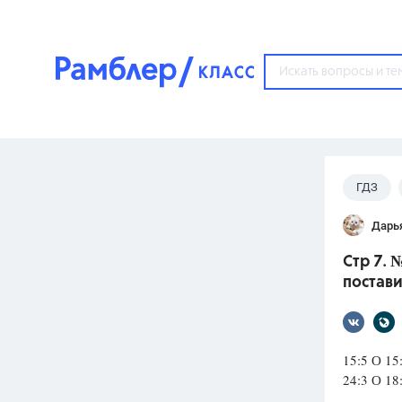
?
ГДЗ
Популярные тем
Дарь
ГДЗ
67571
ответ
Стр 7. 
ЕГЭ
постави
3273
ответа
ОГЭ
3460
ответов
15:5 О
24:3 О
ФИПИ
30
ответов