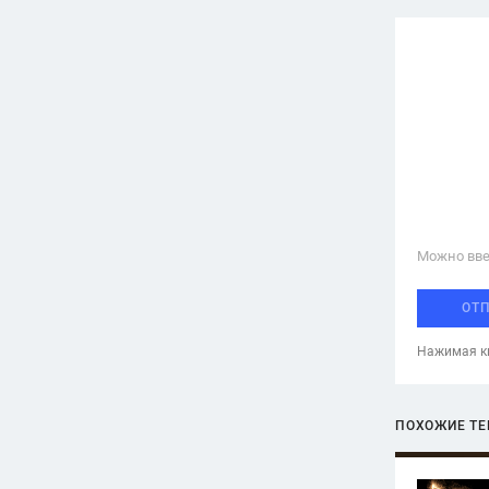
Можно вве
ОТ
Нажимая кн
ПОХОЖИЕ Т