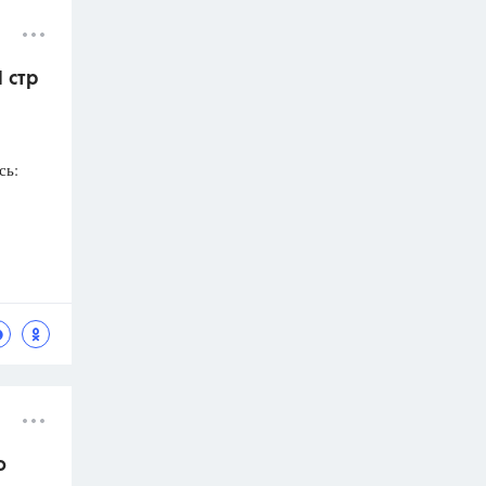
 стр
сь:
o