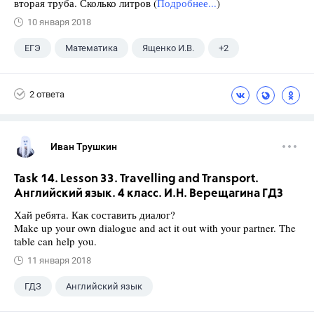
вторая труба. Сколько литров (
Подробнее...
)
10 января 2018
ЕГЭ
Математика
Ященко И.В.
+2
Семенов А.В.
11 класс
2 ответа
Иван Трушкин
Task 14. Lesson 33. Travelling and Transport.
Английский язык. 4 класс. И.Н. Верещагина ГДЗ
Хай ребята. Как составить диалог?
Make up your own dialogue and act it out with your partner. The
table can help you.
11 января 2018
ГДЗ
Английский язык
Верещагина И.Н.
+1
4 класс