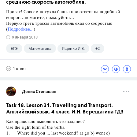
среднюю скорость автомобиля.
Привет! Совсем потухла башка при ответе на подобный
вопрос…помогите, пожалуйста…
Первую треть трассы автомобиль ехал со скоростью
(
Подробнее...
)
9 января 2018
ЕГЭ
Математика
Ященко И.В.
+2
Семенов А.В.
11 класс
1 ответ
Денис Степашин
Task 18. Lesson 31. Travelling and Transport.
Английский язык. 4 класс. И.Н. Верещагина ГДЗ
Как правильно выполнить это задание?
Use the right form of the verbs.
1. Where did you ... last weekend? a) go b) went c)