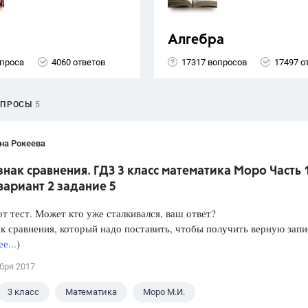
Алгебра
опроса
4060 ответов
17317 вопросов
17497 о
ОПРОСЫ
5
на Рокеева
нак сравнения. ГДЗ 3 класс математика Моро Часть 1
 вариант 2 задание 5
т тест. Может кто уже сталкивался, ваш ответ?
к сравнения, который надо поставить, чтобы получить верную запи
е...
)
бря 2017
3 класс
Математика
Моро М.И.