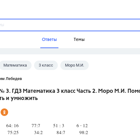
Ответы
Темы
Математика
3 класс
Моро М.И.
ы
Домашнее задание
Русский язык,
Химия,
Геометрия,
им Лебедев
Обществознание,
Физика
 № 3. ГДЗ Математика 3 класс Часть 2. Моро М.И. Пом
Школа
ть и умножить
9 класс,
8 класс,
11 класс,
10 клас
6 класс,
4 класс,
5 класс,
1 класс,
Учебники
 64: 16 77:7 51 : 3 6 ∙ 12
1 75:25 34:2 84:7 98:2
Разумовская М.М.,
Габриелян О.С
Рудзитис Г.Е.,
Цыбулько И.П.,
Атан