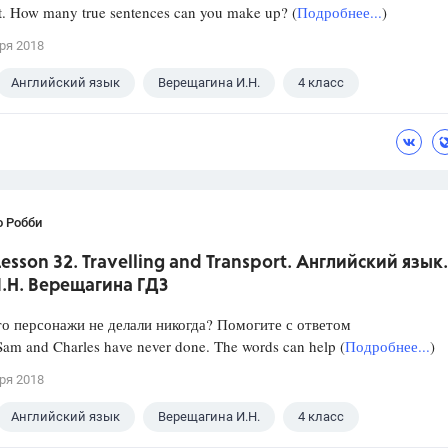
ht. How many true sentences can you make up? (
Подробнее...
)
ря 2018
Английский язык
Верещагина И.Н.
4 класс
о Робби
 Lesson 32. Travelling and Transport. Английский язык.
И.Н. Верещагина ГДЗ
то персонажи не делали никогда? Помогите с ответом
Sam and Charles have never done. The words can help (
Подробнее...
)
ря 2018
Английский язык
Верещагина И.Н.
4 класс