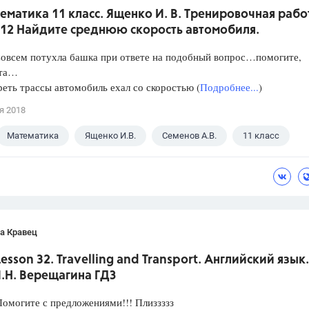
ематика 11 класс. Ященко И. В. Тренировочная рабо
 12 Найдите среднюю скорость автомобиля.
Совсем потухла башка при ответе на подобный вопрос…помогите,
ста…
еть трассы автомобиль ехал со скоростью (
Подробнее...
)
я 2018
Математика
Ященко И.В.
Семенов А.В.
11 класс
а Кравец
 Lesson 32. Travelling and Transport. Английский язык.
И.Н. Верещагина ГДЗ
омогите с предложениями!!! Плиззззз