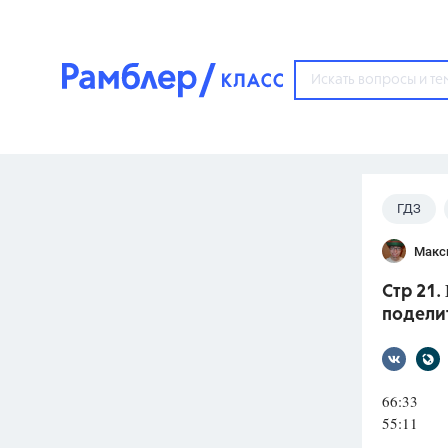
?
ГДЗ
Популярные тем
Макс
ГДЗ
67571
ответ
Стр 21.
ЕГЭ
подели
3273
ответа
ОГЭ
3460
ответов
66:33
55:1
ФИПИ
30
ответов