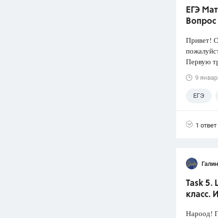
ЕГЭ Мат
Вопрос
Привет! 
пожалуй
Первую тр
9 январ
ЕГЭ
1 ответ
Галин
Task 5.
класс. 
Нароод! П