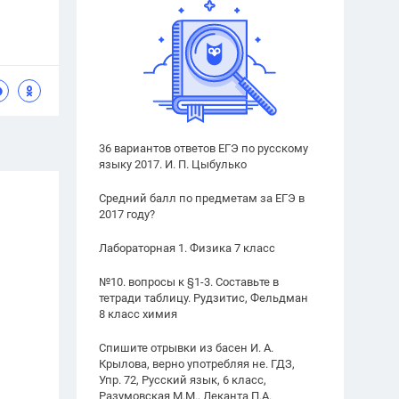
36 вариантов ответов ЕГЭ по русскому
языку 2017. И. П. Цыбулько
Средний балл по предметам за ЕГЭ в
2017 году?
Лабораторная 1. Физика 7 класс
№10. вопросы к §1-3. Составьте в
тетради таблицу. Рудзитис, Фельдман
8 класс химия
Спишите отрывки из басен И. А.
Крылова, верно употребляя не. ГДЗ,
Упр. 72, Русский язык, 6 класс,
Разумовская М.М., Леканта П.А.