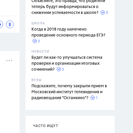
Объясните, это правда, что родители
теперь будут информироваться о
3
снижении успеваемости в школе?
ШКОЛА
спитание
Когда в 2018 году намечено
проведение основного периода ЕГЭ?
2
НОВОСТИ
Будет ли как-то улучшаться система
проверки и организации итоговых
2
сочинений?
ВУЗЫ
Подскажите, почему закрыли прием в
Московский институт телевидения и
1
радиовещания "Останкино"?
ЧАСТО ИЩУТ