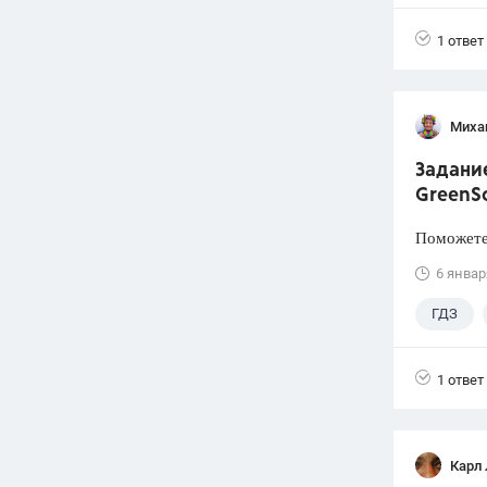
1 ответ
Миха
Задание
GreenSc
Поможете 
6 январ
ГДЗ
1 ответ
Карл