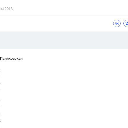
Цветков Л. А.
ря 2018
Психология
Отношения,
Любовь,
Красота,
Во
ПОКАЗАТЬ ВСЕ
 Паниковская
2
5
4
3
7
7
2
2
9