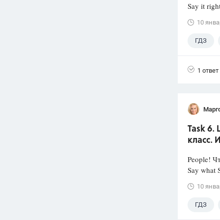
Say it rig
10 янва
ГДЗ
1 ответ
Марг
Task 6.
класс. 
People! Ч
Say what 
10 янва
ГДЗ