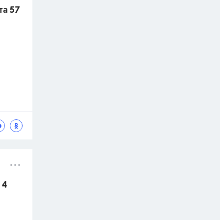
та 57
 4