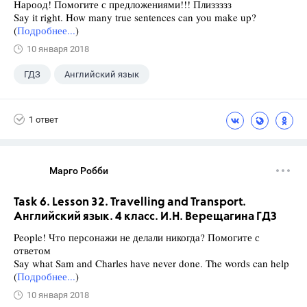
Нароод! Помогите с предложениями!!! Плиззззз
Say it right. How many true sentences can you make up?
(
Подробнее...
)
10 января 2018
ГДЗ
Английский язык
Верещагина И.Н.
+1
4 класс
1 ответ
Марго Робби
Task 6. Lesson 32. Travelling and Transport.
Английский язык. 4 класс. И.Н. Верещагина ГДЗ
People! Что персонажи не делали никогда? Помогите с
ответом
Say what Sam and Charles have never done. The words can help
(
Подробнее...
)
10 января 2018