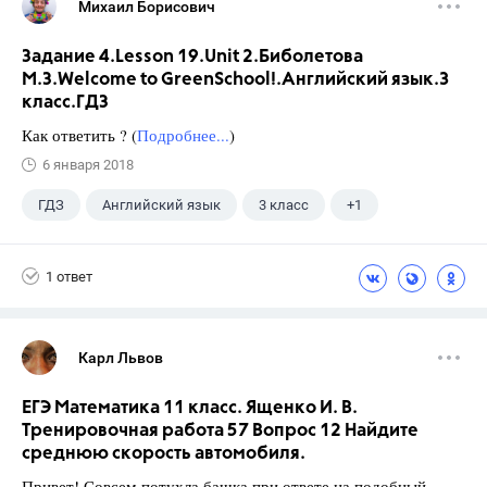
Михаил Борисович
Задание 4.Lesson 19.Unit 2.Биболетова
М.З.Welcome to GreenSchool!.Английский язык.3
класс.ГДЗ
Как ответить ? (
Подробнее...
)
6 января 2018
ГДЗ
Английский язык
3 класс
+1
Биболетова М. З.
1 ответ
Карл Львов
ЕГЭ Математика 11 класс. Ященко И. В.
Тренировочная работа 57 Вопрос 12 Найдите
среднюю скорость автомобиля.
Привет! Совсем потухла башка при ответе на подобный