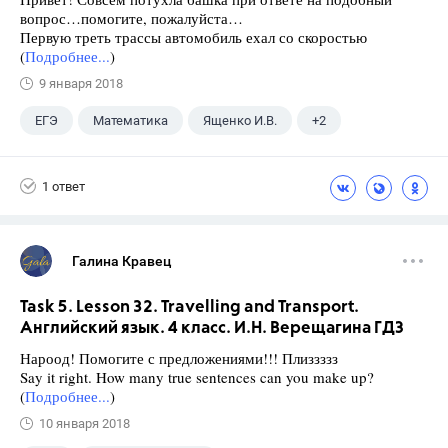
вопрос…помогите, пожалуйста…
Первую треть трассы автомобиль ехал со скоростью
(
Подробнее...
)
9 января 2018
ЕГЭ
Математика
Ященко И.В.
+2
Семенов А.В.
11 класс
1 ответ
Галина Кравец
Task 5. Lesson 32. Travelling and Transport.
Английский язык. 4 класс. И.Н. Верещагина ГДЗ
Нароод! Помогите с предложениями!!! Плиззззз
Say it right. How many true sentences can you make up?
(
Подробнее...
)
10 января 2018