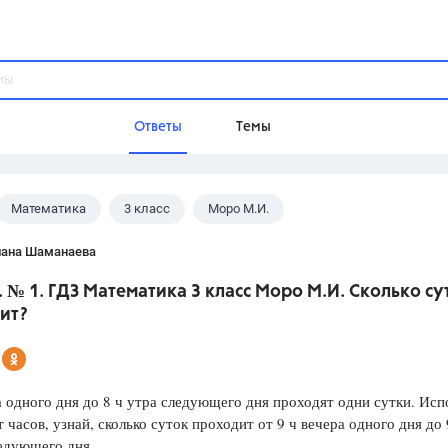
Ответы
Темы
Математика
3 класс
Моро М.И.
ы
Домашнее задание
Русский язык,
Химия,
Геометрия,
лана Шаманаева
Обществознание,
Физика
. № 1. ГДЗ Математика 3 класс Моро М.И. Сколько су
Школа
ит?
9 класс,
8 класс,
11 класс,
10 клас
6 класс,
4 класс,
5 класс,
1 класс,
Учебники
а одного дня до 8 ч утра следующего дня проходят одни сутки. Исп
 часов, узнай, сколько суток проходит от 9 ч вечера одного дня до 
Разумовская М.М.,
Габриелян О.С
едующего дня.
Рудзитис Г.Е.,
Цыбулько И.П.,
Атан