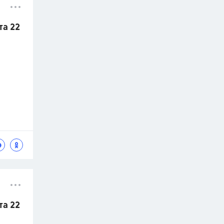
та 22
та 22