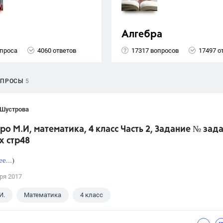
Алгебра
опроса
4060 ответов
17317 вопросов
17497 о
ОПРОСЫ
5
 Шустрова
ро М.И, математика, 4 класс Часть 2, Задание № зад
х стр48
е...
)
ря 2017
И.
Математика
4 класс