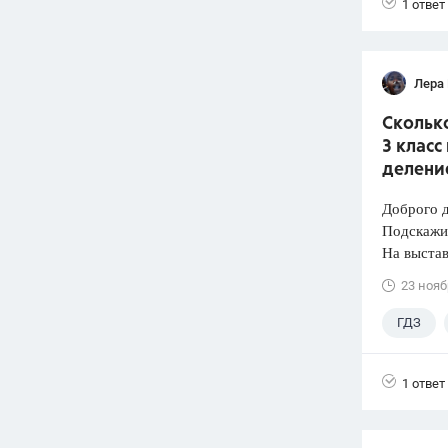
1 ответ
Лера
Сколько
3 класс
деление
Доброго д
Подскажи
На выстав
23 нояб
ГДЗ
1 ответ