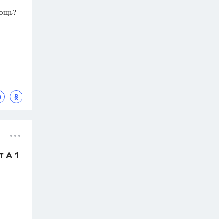
мощь?
т А 1