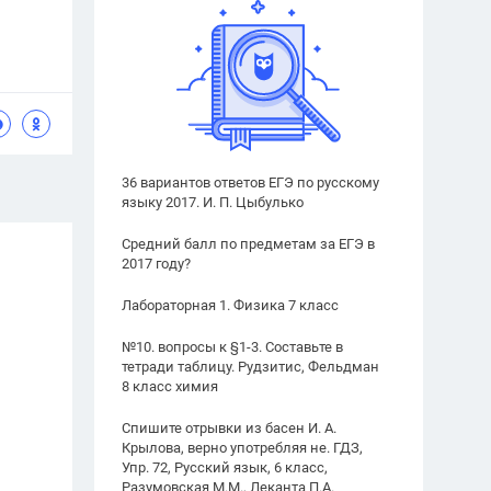
36 вариантов ответов ЕГЭ по русскому
языку 2017. И. П. Цыбулько
Средний балл по предметам за ЕГЭ в
2017 году?
Лабораторная 1. Физика 7 класс
№10. вопросы к §1-3. Составьте в
тетради таблицу. Рудзитис, Фельдман
8 класс химия
Спишите отрывки из басен И. А.
Крылова, верно употребляя не. ГДЗ,
Упр. 72, Русский язык, 6 класс,
Разумовская М.М., Леканта П.А.