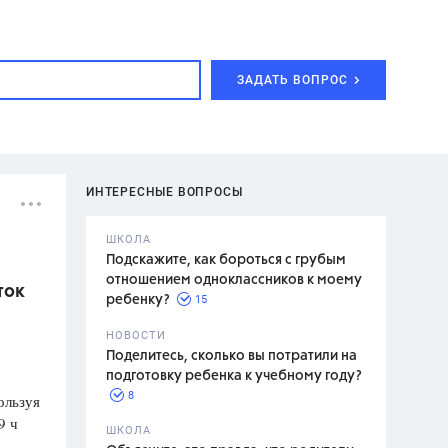
ЗАДАТЬ ВОПРОС
ИНТЕРЕСНЫЕ ВОПРОСЫ
ШКОЛА
Подскажите, как бороться с грубым
отношением одноклассников к моему
ток
15
ребенку?
с,
7 класс,
НОВОСТИ
2 класс
Поделитесь, сколько вы потратили на
подготовку ребенка к учебному году?
8
ользуя
9 ч
.,
ШКОЛА
асян Л.С.,