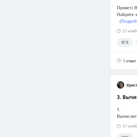
Привет) В
Найдите 
(
Подробн
27 нояб
ЕГЭ
1 ответ
Крис
3. Вычи
3.
Вычислите
27 нояб