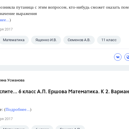
озникла путаница с этим вопросом, кто-нибудь сможет оказать по
значение выражения
ее...
)
ря 2017
Математика
Ященко И.В.
Семенов А.В.
11 класс
тина Усманова
слите... 6 класс А.П. Ершова Математика. К 2. Вариан
: (
Подробнее...
)
ря 2017