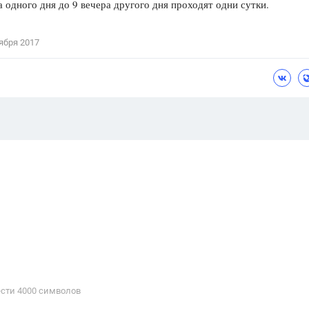
а одного дня до 9 вечера другого дня проходят одни сутки.
ября 2017
сти 4000 cимволов