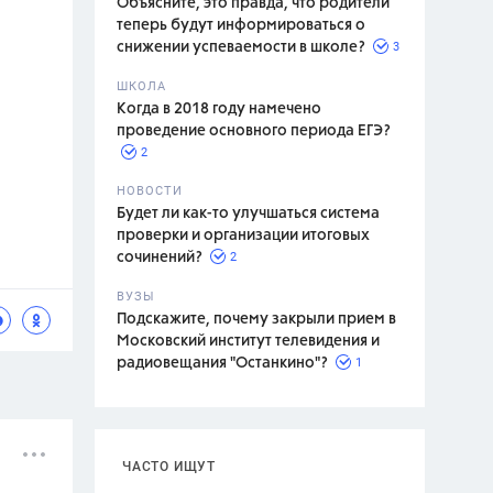
Объясните, это правда, что родители
теперь будут информироваться о
3
снижении успеваемости в школе?
ШКОЛА
спитание
Когда в 2018 году намечено
проведение основного периода ЕГЭ?
2
НОВОСТИ
Будет ли как-то улучшаться система
проверки и организации итоговых
2
сочинений?
ВУЗЫ
Подскажите, почему закрыли прием в
Московский институт телевидения и
1
радиовещания "Останкино"?
ЧАСТО ИЩУТ