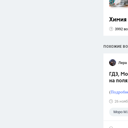
Химия
3992 в
ПОХОЖИЕ В
Лера
ГДЗ, Мо
на поля
(
Подробне
26 нояб
Моро М.