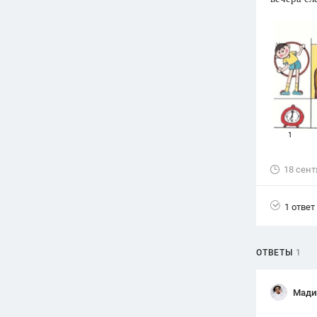
Вузы
1752
ответа
Олимпиады
82
ответа
Spotlight
1551
ответ
ГИА
280
ответов
18 сент
1 ответ
ОТВЕТЫ
1
Мади