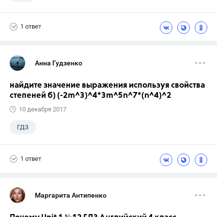
1 ответ
Анна Гудзенко
найдите значение выражения используя свойства
степеней б) (-2m^3)^4*3m^5n^7*(n^4)^2
10 декабря 2017
ГДЗ
1 ответ
Маргарита Антипенко