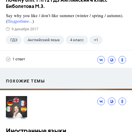
Почему Unit 1 №12 ГДЗ Английский 4 класс
Биболетова М.З.
Say why you like / don’t like summer (winter / spring / autumn).
(
Подробнее...
)
9 декабря 2017
ГДЗ
Английский язык
4 класс
+1
Биболетова М. З.
1 ответ
ПОХОЖИЕ ТЕМЫ
Иностранные языки