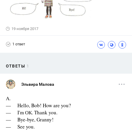
19 ноября 2017
1 ответ
ОТВЕТЫ
1
Эльвира Малова
А.
— Hello, Bob! How are you?
— I'm ОК. Thank you.
— Bye-bye, Granny!
— See you.