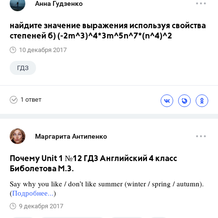
Анна Гудзенко
найдите значение выражения используя свойства
степеней б) (-2m^3)^4*3m^5n^7*(n^4)^2
10 декабря 2017
ГДЗ
1 ответ
Маргарита Антипенко
Почему Unit 1 №12 ГДЗ Английский 4 класс
Биболетова М.З.
Say why you like / don’t like summer (winter / spring / autumn).
(
Подробнее...
)
9 декабря 2017