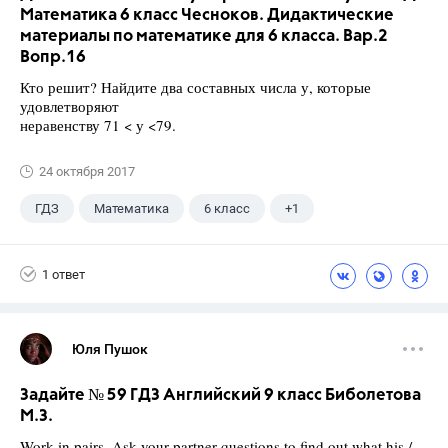
Математика 6 класс Чесноков. Дидактические
материалы по математике для 6 класса. Вар.2
Вопр.16
Кто решит? Найдите два составных числа у, которые
удовлетворяют
неравенству 71 < у <79.
24 октября 2017
ГДЗ
Математика
6 класс
+1
Чесноков А.С.
1 ответ
Юля Пушок
Задайте № 59 ГДЗ Английский 9 класс Биболетова
М.З.
Work in pairs. Ask your partner questions to find out what his /