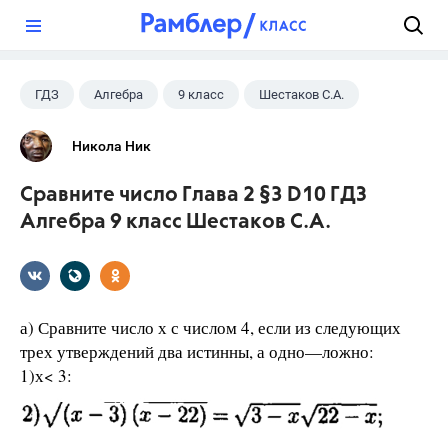
?
ГДЗ
Алгебра
9 класс
Шестаков С.А.
Никола Ник
Сравните число Глава 2 §3 D10 ГДЗ
Алгебра 9 класс Шестаков С.А.
а) Сравните число х с числом 4, если из следующих
трех утверждений два истинны, а одно—ложно:
1)х< 3: