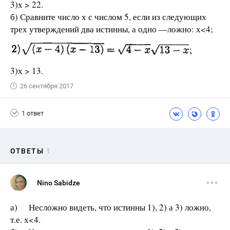
3)х > 22.
б) Сравните число х с числом 5, если из следующих
трех утверждений два истинны, а одно —ложно: х<4;
3)х > 13.
26 сентября 2017
1 ответ
ОТВЕТЫ
1
Nino Sabidze
а) Несложно видеть, что истинны 1), 2) а 3) ложно,
т.е. х<4.