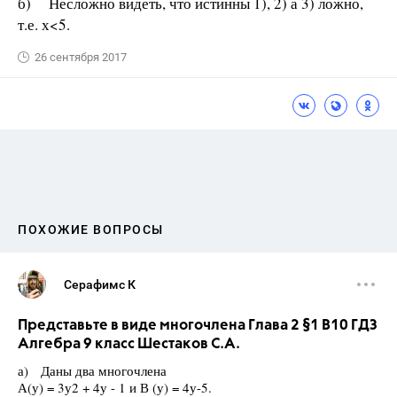
б) Несложно видеть, что истинны 1), 2) а 3) ложно,
т.е. х<5.
26 сентября 2017
ПОХОЖИЕ ВОПРОСЫ
Серафимс К
Представьте в виде многочлена Глава 2 §1 B10 ГДЗ
Алгебра 9 класс Шестаков С.А.
а) Даны два многочлена
А(у) = 3у2 + 4у - 1 и В (у) = 4у-5.