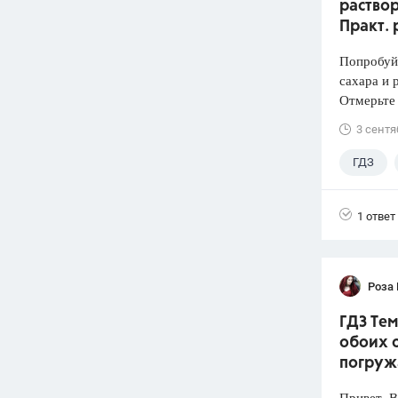
раствор
Практ. 
Попробуй
сахара и 
Отмерьте
3 сентя
ГДЗ
1 ответ
Роза
ГДЗ Тем
обоих с
погруж
Привет. 