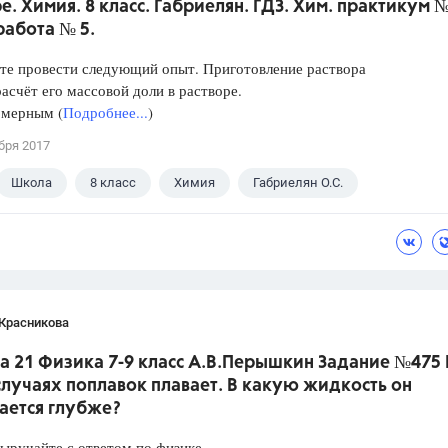
е. Химия. 8 класс. Габриелян. ГДЗ. Хим. практикум №
работа № 5.
те провести следующий опыт. Приготовление раствора
расчёт его массовой доли в растворе.
 мерным (
Подробнее...
)
бря 2017
Школа
8 класс
Химия
Габриелян О.С.
 Красникова
а 21 Физика 7-9 класс А.В.Перышкин Задание №475 
лучаях поплавок плавает. В какую жидкость он
ается глубже?
Выручайте с ответом по физике…