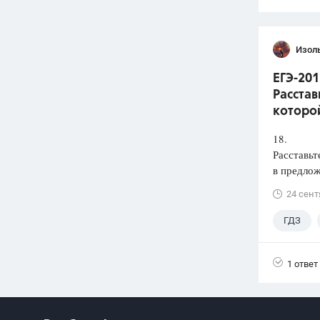
Изол
ЕГЭ-201
Расстав
которой
18.
Расставьт
в предлож
24 сент
ГДЗ
1 ответ