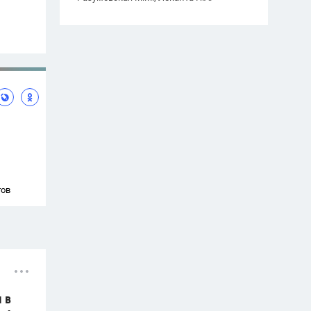
тов
 в