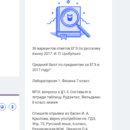
36 вариантов ответов ЕГЭ по русскому
языку 2017. И. П. Цыбулько
Средний балл по предметам за ЕГЭ в
2017 году?
Лабораторная 1. Физика 7 класс
№10. вопросы к §1-3. Составьте в
тетради таблицу. Рудзитис, Фельдман
8 класс химия
Спишите отрывки из басен И. А.
Крылова, верно употребляя не. ГДЗ,
Упр. 72, Русский язык, 6 класс,
Разумовская М.М., Леканта П.А.