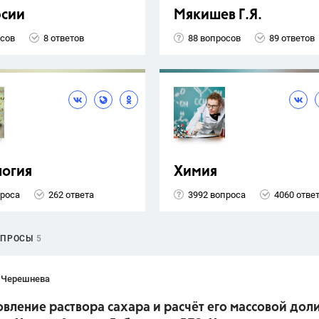
рсии
Мякишев Г.Я.
осов
8 ответов
88 вопросов
89 ответов
логия
Химия
проса
262 ответа
3992 вопроса
4060 отве
ОПРОСЫ
5
 Черешнева
вление раствора сахара и расчёт его массовой доли