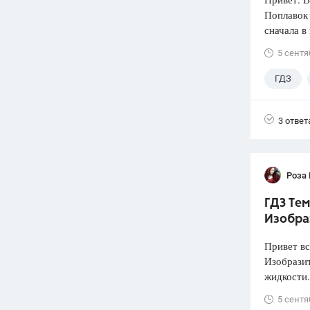
Поплавок
сначала в
5 сентя
ГДЗ
3 ответ
Роза
ГДЗ Тем
Изобра
Привет вс
Изобразит
жидкости.
5 сентя