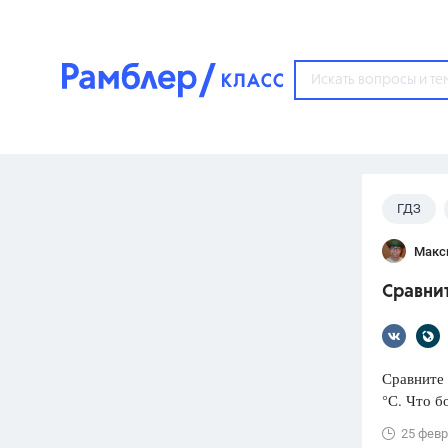
?
ГДЗ
Популярные тем
Макс
ГДЗ
67571
ответ
Сравнит
ЕГЭ
3273
ответа
ОГЭ
Сравните 
3460
ответов
°С. Что б
ФИПИ
25 февр
30
ответов