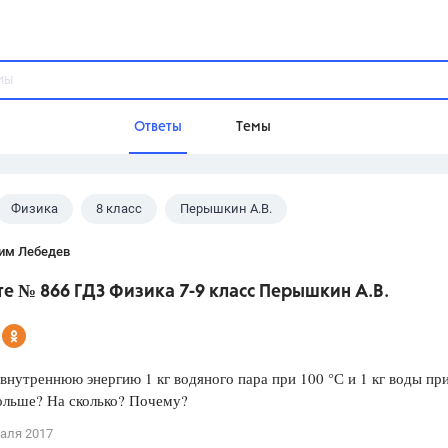
Ответы
Темы
Физика
8 класс
Перышкин А.В.
ы
Домашнее задание
Русский язык,
Химия,
Геометрия,
им Лебедев
Обществознание,
Физика
е № 866 ГДЗ Физика 7-9 класс Перышкин А.В.
Школа
9 класс,
8 класс,
11 класс,
10 клас
6 класс,
4 класс,
5 класс,
1 класс,
внутреннюю энергию 1 кг водяного пара при 100 °С и 1 кг воды пр
Учебники
ольше? На сколько? Почему?
Разумовская М.М.,
Габриелян О.С
аля 2017
Рудзитис Г.Е.,
Цыбулько И.П.,
Атан