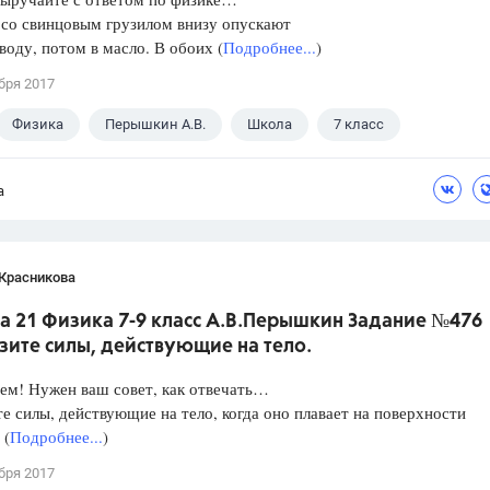
 со свинцовым грузилом внизу опускают
 воду, потом в масло. В обоих (
Подробнее...
)
бря 2017
Физика
Перышкин А.В.
Школа
7 класс
а
 Красникова
а 21 Физика 7-9 класс А.В.Перышкин Задание №476
зите силы, действующие на тело.
ем! Нужен ваш совет, как отвечать…
е силы, действующие на тело, когда оно плавает на поверхности
 (
Подробнее...
)
бря 2017