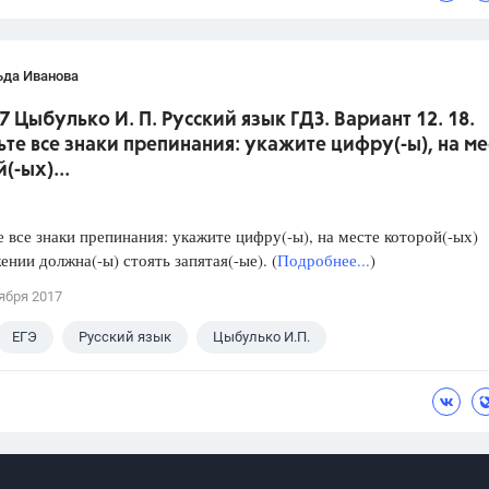
ьда Иванова
7 Цыбулько И. П. Русский язык ГДЗ. Вариант 12. 18.
ьте все знаки препинания: укажите цифру(-ы), на ме
(-ых)...
е все знаки препинания: укажите цифру(-ы), на месте которой(-ых)
ении должна(-ы) стоять запятая(-ые). (
Подробнее...
)
ября 2017
ЕГЭ
Русский язык
Цыбулько И.П.