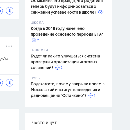
Объясните, это правда, что родители
теперь будут информироваться о
3
снижении успеваемости в школе?
ШКОЛА
спитание
Когда в 2018 году намечено
проведение основного периода ЕГЭ?
2
НОВОСТИ
Будет ли как-то улучшаться система
Дж/кг
проверки и организации итоговых
2
сочинений?
ВУЗЫ
Подскажите, почему закрыли прием в
Московский институт телевидения и
1
радиовещания "Останкино"?
ЧАСТО ИЩУТ