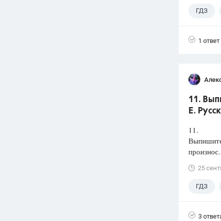
ГДЗ
1 ответ
Алек
11. Вып
Е. Русс
11.
Выпишите 
произнос.
25 сент
ГДЗ
3 ответ