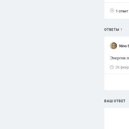
Вузы
1 ответ
1752
ответа
Олимпиады
ОТВЕТЫ
1
82
ответа
Spotlight
Nino 
1551
ответ
Энергия п
ГИА
280
ответов
26 февр
ВАШ ОТВЕТ