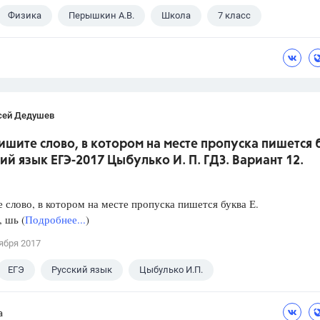
Физика
Перышкин А.В.
Школа
7 класс
сей Дедушев
ишите слово, в котором на месте пропуска пишется 
кий язык ЕГЭ-2017 Цыбулько И. П. ГДЗ. Вариант 12.
слово, в котором на месте пропуска пишется буква Е.
, шь (
Подробнее...
)
ября 2017
ЕГЭ
Русский язык
Цыбулько И.П.
а