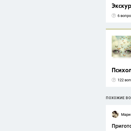
Экску
6 вопр
Психо
122 во
ПОХОЖИЕ В
Мари
Пригото