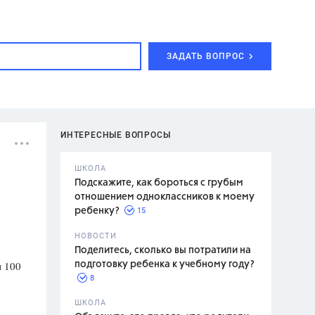
ЗАДАТЬ ВОПРОС
ИНТЕРЕСНЫЕ ВОПРОСЫ
ШКОЛА
Подскажите, как бороться с грубым
отношением одноклассников к моему
15
ребенку?
с,
7 класс,
НОВОСТИ
2 класс
Поделитесь, сколько вы потратили на
и 100
подготовку ребенка к учебному году?
8
.,
ШКОЛА
асян Л.С.,