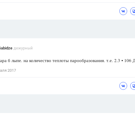
Цветков Л. А.
Психология
Отношения,
Любовь,
Красота,
Во
ПОКАЗАТЬ ВСЕ
Sabidze
дежурный
ара б лыпе. на количество теплоты парообразования. т.е. 2.3 • 106 
аля 2017