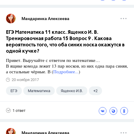
Мандаринка Алексеева
ЕГЭ Математика 11 класс. Ященко И. В.
Тренировочная работа 15 Вопрос 9 . Какова
вероятность того, что оба синих носка окажутся в
одной кучке?
Привет. Выручайте с ответом по математике…
В ящике комода лежит 13 пар носков, из них одна пара синяя,
а остальные чёрные. В (
Подробнее...
)
20 ноября 2017
ЕГЭ
Математика
Ященко И.В.
+2
Семенов А.В.
11 класс
1 ответ
Мандаринка Алексеева