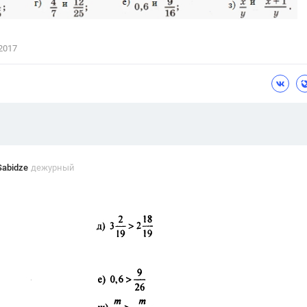
Цветков Л. А.
Психология
2017
Отношения,
Любовь,
Красота,
Во
ПОКАЗАТЬ ВСЕ
Sabidze
дежурный