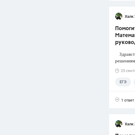
Халк 
Помогит
Математ
руково
Здравств
решениями
25 сент
ЕГЭ
1 ответ
Халк 