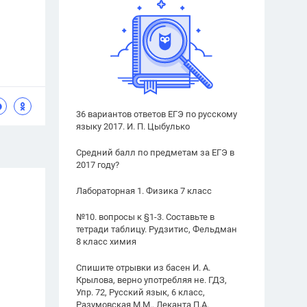
36 вариантов ответов ЕГЭ по русскому
языку 2017. И. П. Цыбулько
Средний балл по предметам за ЕГЭ в
2017 году?
Лабораторная 1. Физика 7 класс
№10. вопросы к §1-3. Составьте в
тетради таблицу. Рудзитис, Фельдман
8 класс химия
Спишите отрывки из басен И. А.
Крылова, верно употребляя не. ГДЗ,
Упр. 72, Русский язык, 6 класс,
Разумовская М.М., Леканта П.А.