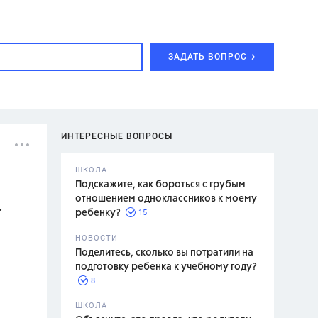
ЗАДАТЬ ВОПРОС
ИНТЕРЕСНЫЕ ВОПРОСЫ
ШКОЛА
Подскажите, как бороться с грубым
отношением одноклассников к моему
.
15
ребенку?
с,
7 класс,
НОВОСТИ
2 класс
Поделитесь, сколько вы потратили на
подготовку ребенка к учебному году?
8
.,
ШКОЛА
асян Л.С.,