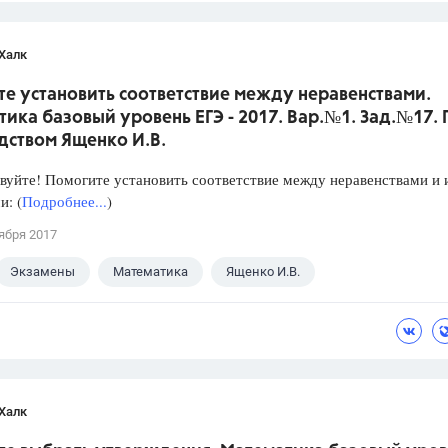
Халк
е установить соответствие между неравенствами.
ика базовый уровень ЕГЭ - 2017. Вар.№1. Зад.№17.
дством Ященко И.В.
уйте! Помогите установить соответствие между неравенствами и 
: (
Подробнее...
)
ября 2017
Экзамены
Математика
Ященко И.В.
Халк