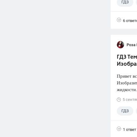
ГДЗ
6 ответ
Роза
ГДЗ Тем
Изобра
Привет вс
Изобразит
жидкости.
5 сентя
ГДЗ
1 ответ