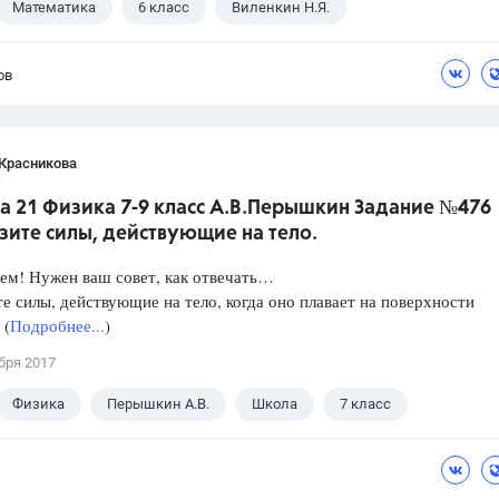
Математика
6 класс
Виленкин Н.Я.
ов
 Красникова
а 21 Физика 7-9 класс А.В.Перышкин Задание №476
зите силы, действующие на тело.
ем! Нужен ваш совет, как отвечать…
е силы, действующие на тело, когда оно плавает на поверхности
 (
Подробнее...
)
бря 2017
Физика
Перышкин А.В.
Школа
7 класс