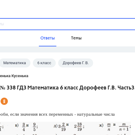
Ответы
Темы
Математика
6 класс
Дорофеев Г. В.
ы
Домашнее задание
Русский язык,
Химия,
Геометрия,
енька Кусенька
Обществознание,
Физика
№ 338 ГДЗ Математика 6 класс Дорофеев Г.В. Часть3
Школа
9 класс,
8 класс,
11 класс,
10 клас
6 класс,
4 класс,
5 класс,
1 класс,
оби, если значения всех переменных - натуральные числа
Учебники
Разумовская М.М.,
Габриелян О.С
Рудзитис Г.Е.,
Цыбулько И.П.,
Атан