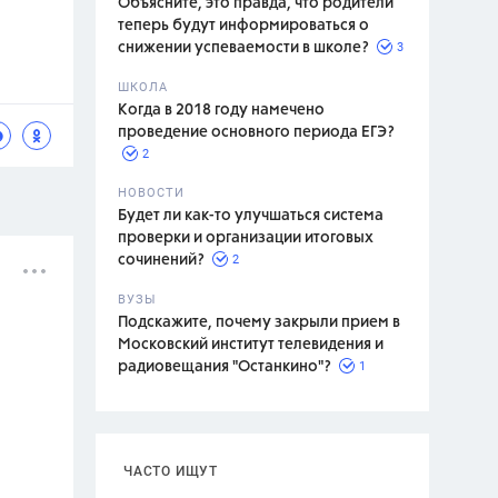
Объясните, это правда, что родители
теперь будут информироваться о
3
снижении успеваемости в школе?
ШКОЛА
спитание
Когда в 2018 году намечено
проведение основного периода ЕГЭ?
2
НОВОСТИ
Будет ли как-то улучшаться система
проверки и организации итоговых
2
сочинений?
ВУЗЫ
Подскажите, почему закрыли прием в
Московский институт телевидения и
1
радиовещания "Останкино"?
ЧАСТО ИЩУТ