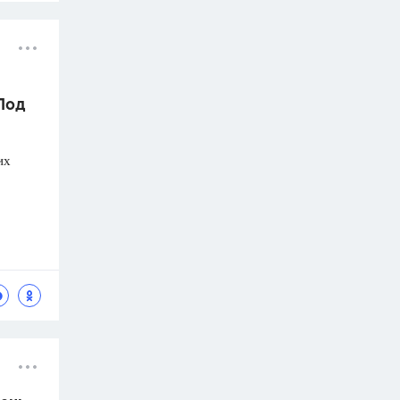
 Под
их