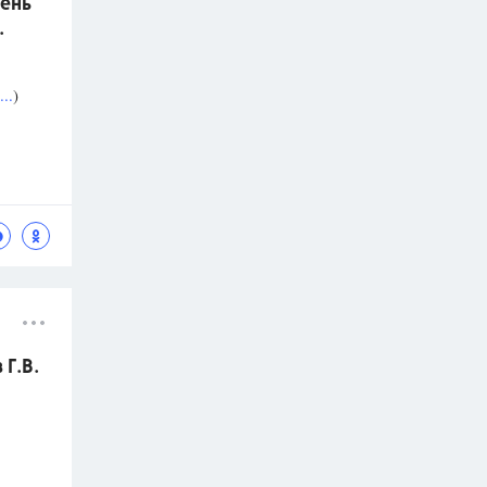
ень
.
..
)
Г.В.