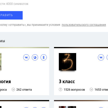
сти 4000 cимволов
ПРАВИТЬ
опку «отправить», вы принимаете условия
пользовательского соглашения
ЕМЫ
логия
3 класс
проса
262 ответа
1526 вопросов
1653 отв