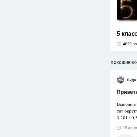
5 класс
4829 в
ПОХОЖИЕ В
Лида
Привети
Выполнит
тат округ
3,281 ∙ 0,
15 июл