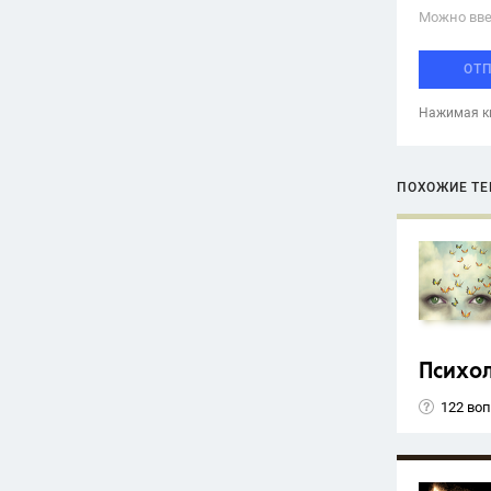
Можно вве
ОТ
Нажимая кн
ПОХОЖИЕ Т
Психо
122 во