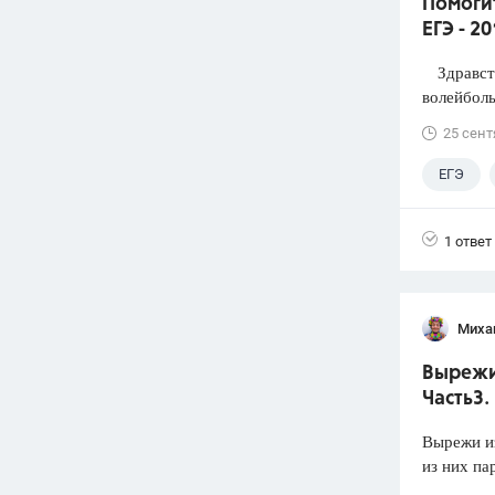
Помоги
ЕГЭ - 2
Здравств
волейболь
25 сент
ЕГЭ
1 ответ
Миха
Вырежи 
Часть3.
Вырежи из
из них па