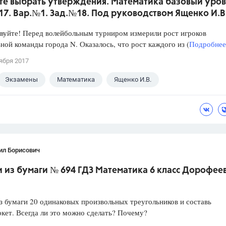
те выбрать утверждения. Математика базовый уров
017. Вар.№1. Зад.№18. Под руководством Ященко И.В
уйте! Перед волейбольным турниром измерили рост игроков
ной команды города N. Оказалось, что рост каждого из (
Подробнее.
ября 2017
Экзамены
Математика
Ященко И.В.
ил Борисович
из бумаги № 694 ГДЗ Математика 6 класс Дорофеев 
 бумаги 20 одинаковых произвольных треугольников и составь
ркет. Всегда ли это можно сделать? Почему?