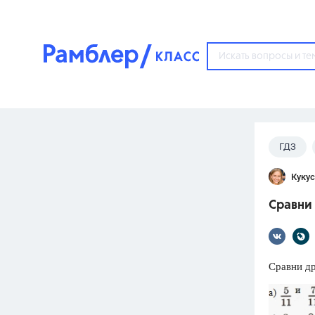
?
ГДЗ
Популярные тем
Кукус
ГДЗ
67571
ответ
Сравни 
ЕГЭ
3273
ответа
ОГЭ
Сравни др
3460
ответов
ФИПИ
30
ответов