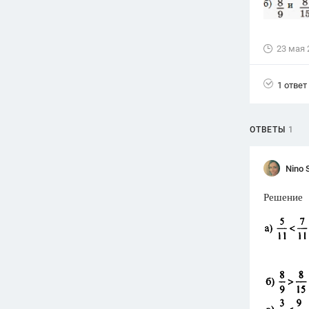
Вузы
1752
ответа
23 мая 
Олимпиады
82
ответа
1 ответ
Spotlight
1551
ответ
ОТВЕТЫ
1
ГИА
280
ответов
Nino 
Решение