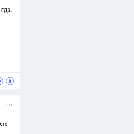
а
 ГДЗ.
сте