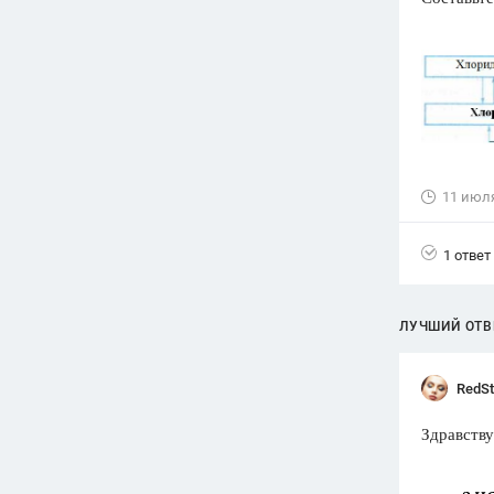
Вузы
1752
ответа
Олимпиады
82
ответа
Spotlight
1551
ответ
11 июл
ГИА
280
ответов
1 ответ
ЛУЧШИЙ ОТВ
RedSt
Здравству