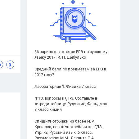
36 вариантов ответов ЕГЭ по русскому
языку 2017. И. П. Цыбулько
Средний балл по предметам за ЕГЭ в
2017 году?
Лабораторная 1. Физика 7 класс
№10. вопросы к §1-3. Составьте в
тетради таблицу. Рудзитис, Фельдман
8 класс химия
Спишите отрывки из басен И. А.
Крылова, верно употребляя не. ГДЗ,
Упр. 72, Русский язык, 6 класс,
Разумовская М.М., Леканта П.А.