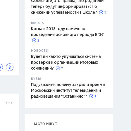
Объясните, это правда, что родители
теперь будут информироваться о
3
снижении успеваемости в школе?
ШКОЛА
спитание
Когда в 2018 году намечено
проведение основного периода ЕГЭ?
2
НОВОСТИ
Будет ли как-то улучшаться система
проверки и организации итоговых
2
сочинений?
ВУЗЫ
Подскажите, почему закрыли прием в
Московский институт телевидения и
1
радиовещания "Останкино"?
ЧАСТО ИЩУТ