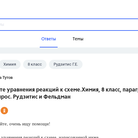
Ответы
Темы
Химия
8 класс
Рудзитис Г.Е.
ы
Домашнее задание
Русский язык,
Химия,
Геометрия,
а Тутов
Обществознание,
Физика
те уравнения реакций к схеме. Химия, 8 класс, пара
Школа
опрос. Рудзитис и Фельдман
9 класс,
8 класс,
11 класс,
10 клас
6 класс,
4 класс,
5 класс,
1 класс,
Учебники
уйте, очень ищу помощи!
Разумовская М.М.,
Габриелян О.С
 уравнения реакций к схеме, нарисованной ниже
Рудзитис Г.Е.,
Цыбулько И.П.,
Атан