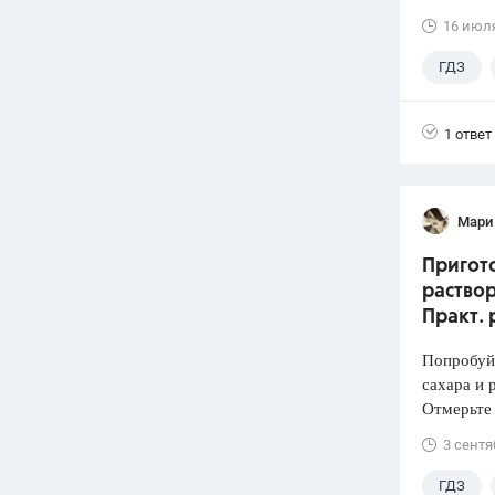
16 июл
ГДЗ
1 ответ
Мари
Пригото
раствор
Практ. 
Попробуй
сахара и 
Отмерьте
3 сентя
ГДЗ