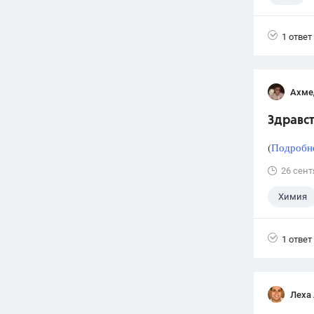
1 ответ
Ахме
Здравст
(
Подробне
26 сент
Химия
1 ответ
Леха