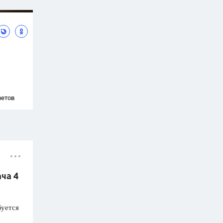
ветов
ача 4
буется