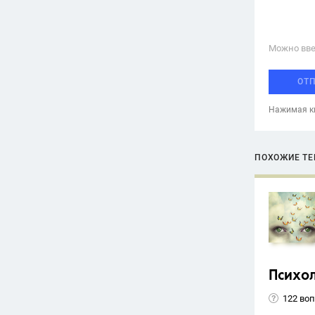
Можно вве
ОТ
Нажимая кн
ПОХОЖИЕ Т
Психо
122 во