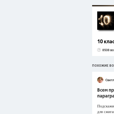
10 кла
8508 в
ПОХОЖИЕ В
Светл
Всем пр
парагр
Подскажит
для сжига