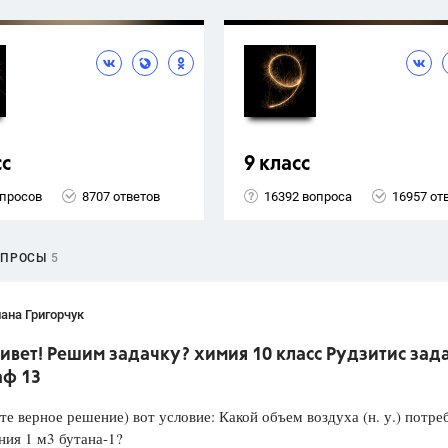
сс
9 класс
опросов
8707 ответов
16392 вопроса
16957 от
ОПРОСЫ
5
ана Григорчук
ивет! Решим задачку? химия 10 класс Рудзитис зад
аф 13
е верное решение) вот условие: Какой объем воздуха (н. у.) потре
ния 1 м3 бутана-1?