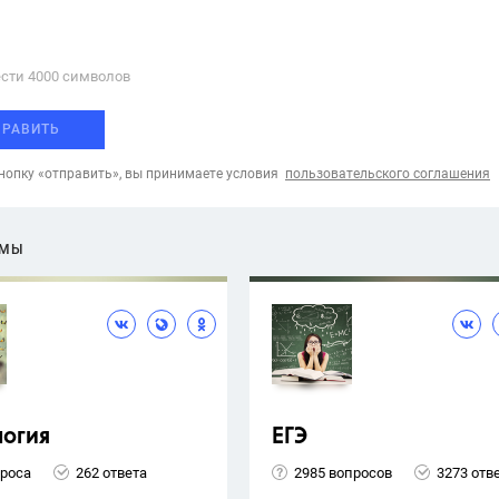
сти 4000 cимволов
ПРАВИТЬ
опку «отправить», вы принимаете условия
пользовательского соглашения
ЕМЫ
логия
ЕГЭ
проса
262 ответа
2985 вопросов
3273 отв