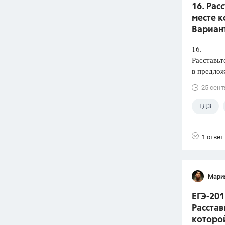
16. Рас
месте к
Вариант
16.
Расставьт
в предлож
25 сент
ГДЗ
1 ответ
Мари
ЕГЭ-201
Расстав
которой