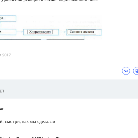
Цветков Л. А.
Психология
Отношения,
Любовь,
Красота,
Во
ПОКАЗАТЬ ВСЕ
я 2017
ЕТ
ar
й, смотри, как мы сделалаи