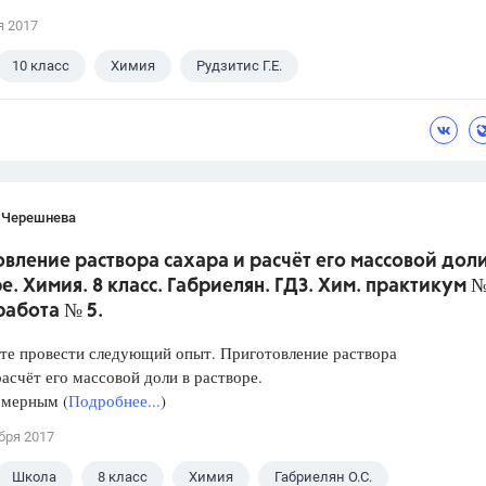
я 2017
10 класс
Химия
Рудзитис Г.Е.
 Черешнева
вление раствора сахара и расчёт его массовой доли
е. Химия. 8 класс. Габриелян. ГДЗ. Хим. практикум №
работа № 5.
те провести следующий опыт. Приготовление раствора
расчёт его массовой доли в растворе.
 мерным (
Подробнее...
)
бря 2017
Школа
8 класс
Химия
Габриелян О.С.