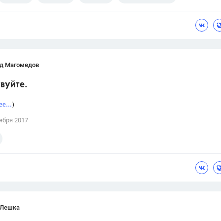
д Магомедов
вуйте.
е...
)
ября 2017
 Лешка