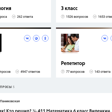
логия
3 класс
проса
262 ответа
1526 вопросов
1653 отв
Репетитор
опросов
4947 ответов
77 вопросов
143 ответа
ОПРОСЫ
5
 Паниковская
к! Кто решил? № 411 Математика 6 класс Виленкин.