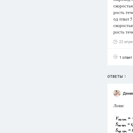
скоростью
Вузы
рость тече
1752
ответа
од плыл 5
скоростью
Олимпиады
рость тече
82
ответа
22 апре
Spotlight
1551
ответ
1 ответ
ГИА
280
ответов
ОТВЕТЫ
1
Дени
Лови: