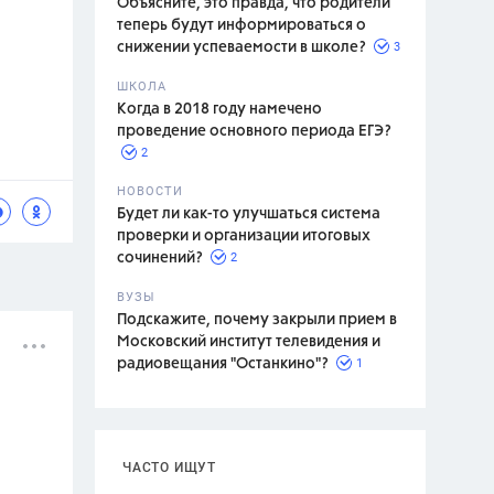
Объясните, это правда, что родители
теперь будут информироваться о
3
снижении успеваемости в школе?
ШКОЛА
спитание
Когда в 2018 году намечено
проведение основного периода ЕГЭ?
2
НОВОСТИ
Будет ли как-то улучшаться система
проверки и организации итоговых
2
сочинений?
ВУЗЫ
Подскажите, почему закрыли прием в
Московский институт телевидения и
1
радиовещания "Останкино"?
ЧАСТО ИЩУТ