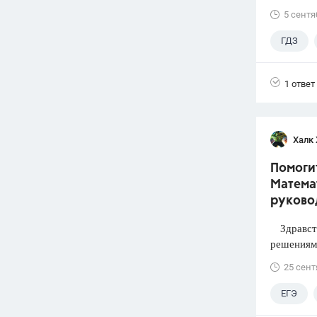
5 сентя
ГДЗ
1 ответ
Халк 
Помогит
Математ
руково
Здравств
решениями
25 сент
ЕГЭ