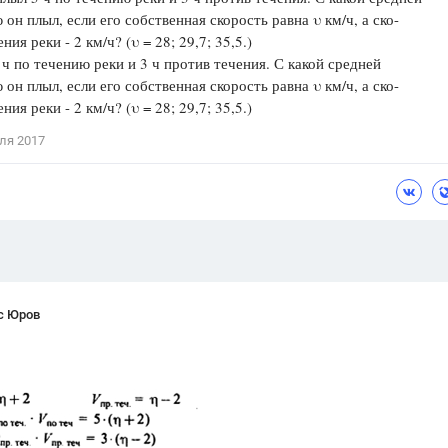
 он плыл, если его собственная скорость равна υ км/ч, а ско-
Цветков Л. А.
ния реки - 2 км/ч? (υ = 28; 29,7; 35,5.)
 ч по течению реки и 3 ч против течения. С какой средней
Психология
 он плыл, если его собственная скорость равна υ км/ч, а ско-
Отношения,
Любовь,
Красота,
Во
ния реки - 2 км/ч? (υ = 28; 29,7; 35,5.)
ля 2017
ПОКАЗАТЬ ВСЕ
с Юров