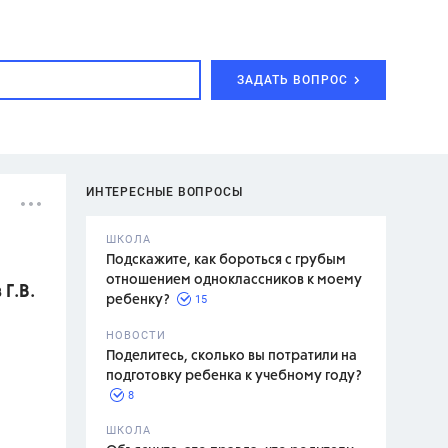
ЗАДАТЬ ВОПРОС
ИНТЕРЕСНЫЕ ВОПРОСЫ
ШКОЛА
Подскажите, как бороться с грубым
отношением одноклассников к моему
Г.В.
15
ребенку?
с,
7 класс,
НОВОСТИ
2 класс
Поделитесь, сколько вы потратили на
подготовку ребенка к учебному году?
8
.,
ШКОЛА
асян Л.С.,