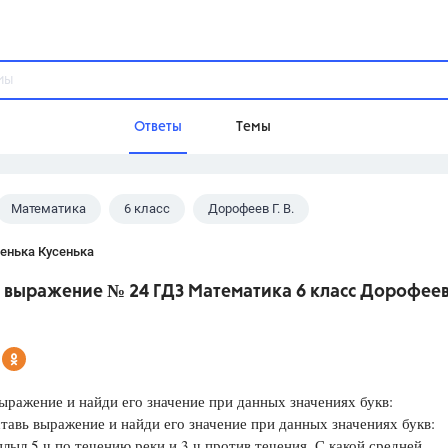
Ответы
Темы
Математика
6 класс
Дорофеев Г. В.
ы
Домашнее задание
Русский язык,
Химия,
Геометрия,
енька Кусенька
Обществознание,
Физика
 выражение № 24 ГДЗ Математика 6 класс Дорофеев 
Школа
9 класс,
8 класс,
11 класс,
10 клас
6 класс,
4 класс,
5 класс,
1 класс,
Учебники
ыражение и найди его значение при данных значениях букв:
авь выражение и найди его значение при данных значениях букв:
Разумовская М.М.,
Габриелян О.С
лыл 5 ч по течению реки и 3 ч против течения. С какой средней
Рудзитис Г.Е.,
Цыбулько И.П.,
Атан