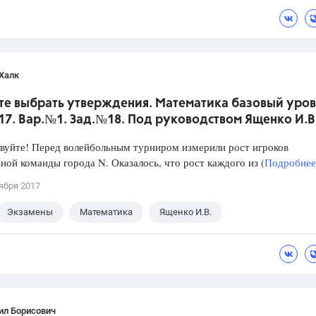
Халк
те выбрать утверждения. Математика базовый уров
017. Вар.№1. Зад.№18. Под руководством Ященко И.В
уйте! Перед волейбольным турниром измерили рост игроков
ной команды города N. Оказалось, что рост каждого из (
Подробнее.
ября 2017
Экзамены
Математика
Ященко И.В.
ил Борисович