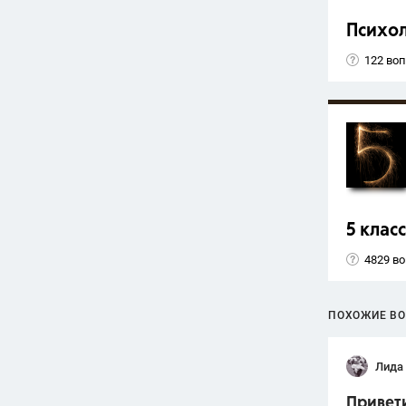
Психо
122 во
5 класс
4829 в
ПОХОЖИЕ В
Лида
Привети