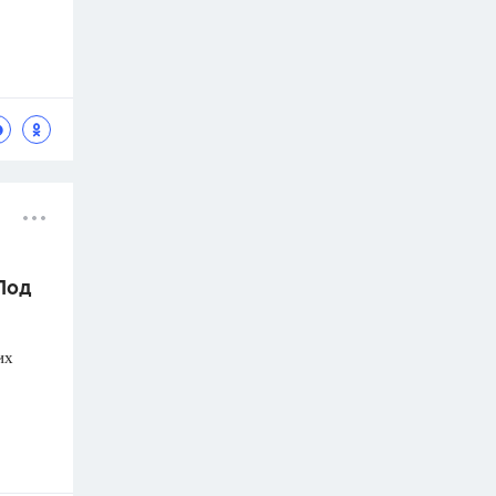
 Под
их