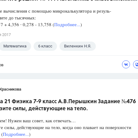
е вычисления с помощью микрокалькулятора и резуль-
лите до тысячных:
57 + 4,356 ∙ 0,278 - 13,758 (
Подробнее...
)
я 2017
Математика
6 класс
Виленкин Н.Я.
ов
 Красникова
а 21 Физика 7-9 класс А.В.Перышкин Задание №476
зите силы, действующие на тело.
ем! Нужен ваш совет, как отвечать…
е силы, действующие на тело, когда оно плавает на поверхности
 (
Подробнее...
)