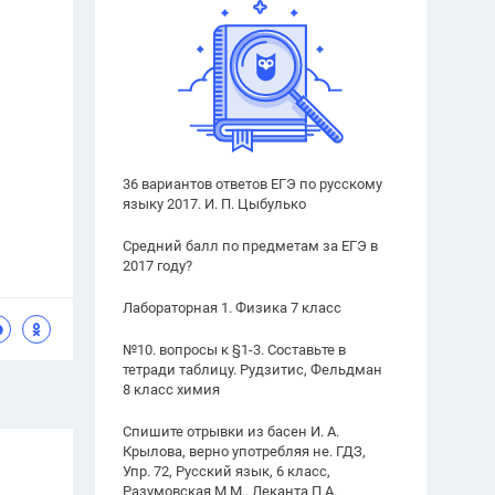
36 вариантов ответов ЕГЭ по русскому
языку 2017. И. П. Цыбулько
Средний балл по предметам за ЕГЭ в
2017 году?
Лабораторная 1. Физика 7 класс
№10. вопросы к §1-3. Составьте в
тетради таблицу. Рудзитис, Фельдман
8 класс химия
Спишите отрывки из басен И. А.
Крылова, верно употребляя не. ГДЗ,
Упр. 72, Русский язык, 6 класс,
Разумовская М.М., Леканта П.А.