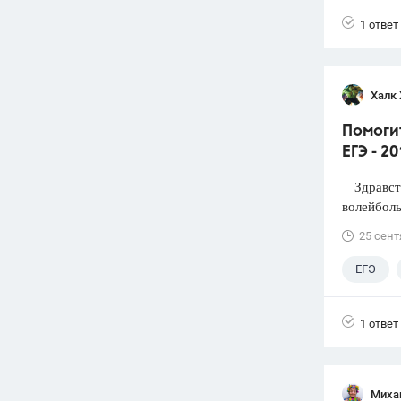
1 ответ
Халк 
Помоги
ЕГЭ - 2
Здравств
волейболь
25 сент
ЕГЭ
1 ответ
Миха