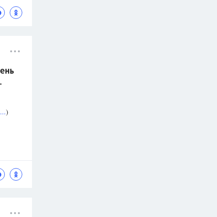
ень
.
..
)