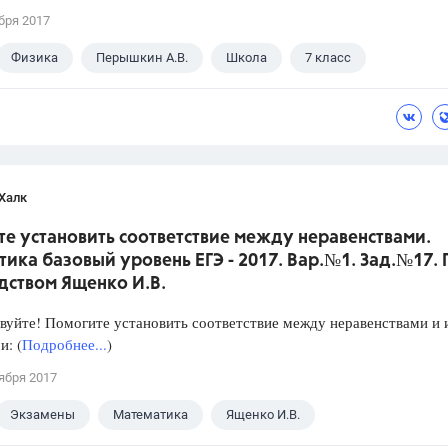
бря 2017
Физика
Перышкин А.В.
Школа
7 класс
Халк
е установить соответствие между неравенствами.
ика базовый уровень ЕГЭ - 2017. Вар.№1. Зад.№17.
дством Ященко И.В.
уйте! Помогите установить соответствие между неравенствами и 
: (
Подробнее...
)
ября 2017
Экзамены
Математика
Ященко И.В.