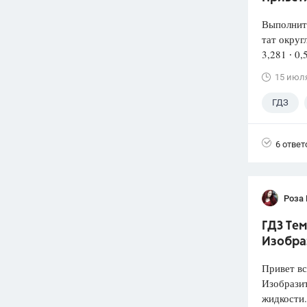
Выполнит
тат округ
3,281 ∙ 0,
15 июл
ГДЗ
6 ответ
Роза
ГДЗ Тем
Изобра
Привет вс
Изобразит
жидкости.