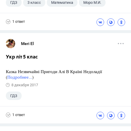
ГДЗ
3 класс
Математика
Моро М.И.
1 ответ
Meri El
Укр літ 5 клас
Казка Незвичайні Пригоди Алі В Країні Недоладії
(
Подробнее...
)
8 декабря 2017
ГДЗ
1 ответ