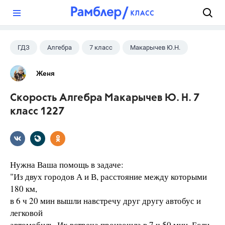
?
ГДЗ
Алгебра
7 класс
Макарычев Ю.Н.
Женя
Скорость Алгебра Макарычев Ю. Н. 7
класс 1227
Нужна Ваша помощь в задаче:
"Из двух городов А и В, расстояние между которыми
180 км,
в 6 ч 20 мин вышли навстречу друг другу автобус и
легковой
автомобиль. Их встреча произошла в 7 ч 50 мин. Если