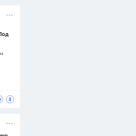
 Под
их