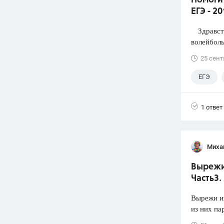
Помоги
ЕГЭ - 2
Здравств
волейболь
25 сент
ЕГЭ
1 ответ
Миха
Вырежи 
Часть3.
Вырежи из
из них па