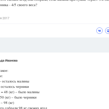
рника - 4/5 своего веса?
Цветков Л. А.
Психология
я 2017
Отношения,
Любовь,
Красота,
Во
ПОКАЗАТЬ ВСЕ
ьда Иванова
акое:
е:
- осталось малины
- осталось черники
= = 48 (кг) – было малины
=50 (кг) – было черники
 – 98 (кг)
его собрали 98 кг свежих ягод