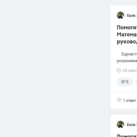
Халк 
Помогит
Математ
руково
Здравств
решениями
25 сент
ЕГЭ
1 ответ
Халк 