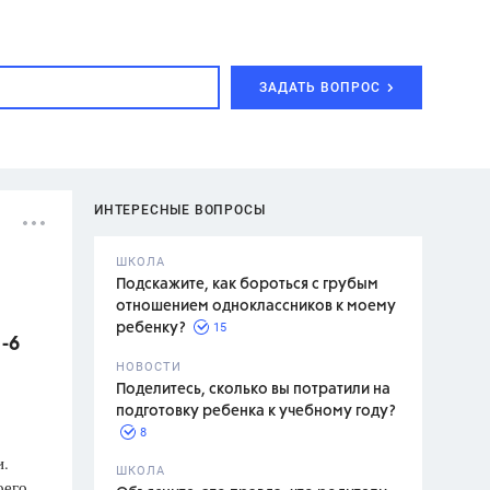
ЗАДАТЬ ВОПРОС
ИНТЕРЕСНЫЕ ВОПРОСЫ
ШКОЛА
Подскажите, как бороться с грубым
отношением одноклассников к моему
15
ребенку?
-6
с,
7 класс,
НОВОСТИ
2 класс
Поделитесь, сколько вы потратили на
подготовку ребенка к учебному году?
8
и.
.,
ШКОЛА
оего
асян Л.С.,