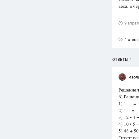
веса, а че
Вузы
1752
ответа
9 апрел
Олимпиады
82
ответа
1 ответ
Spotlight
1551
ответ
ОТВЕТЫ
1
ГИА
280
ответов
Изол
Решение т
6) Решени
1) 1 - = 
2) 1 - = 
3) 12 • 4 
4) 10 • 5 
5) 48 + 50
Ответ: вс