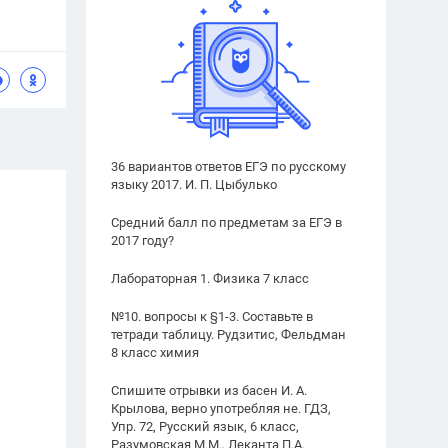
36 вариантов ответов ЕГЭ по русскому
языку 2017. И. П. Цыбулько
Средний балл по предметам за ЕГЭ в
2017 году?
Лабораторная 1. Физика 7 класс
№10. вопросы к §1-3. Составьте в
тетради таблицу. Рудзитис, Фельдман
8 класс химия
Спишите отрывки из басен И. А.
Крылова, верно употребляя не. ГДЗ,
Упр. 72, Русский язык, 6 класс,
Разумовская М.М., Леканта П.А.