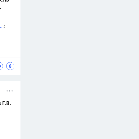
ень
.
..
)
Г.В.