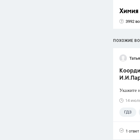
Химия
3992 в
ПОХОЖИЕ В
Тать
Коорди
И.И.Пар
Укажите н
14 июл
ГДЗ
1 ответ