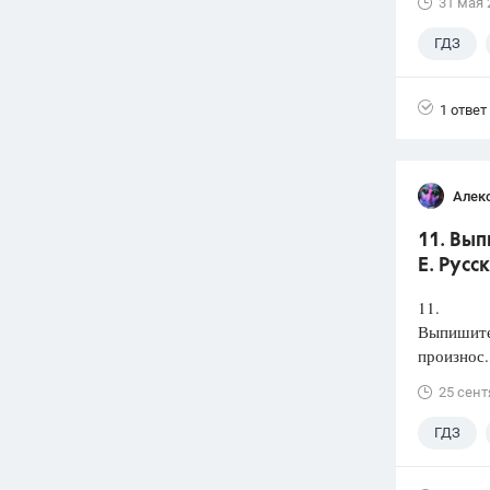
31 мая 
ГДЗ
1 ответ
Алек
11. Вып
Е. Русс
11.
Выпишите 
произнос.
25 сент
ГДЗ