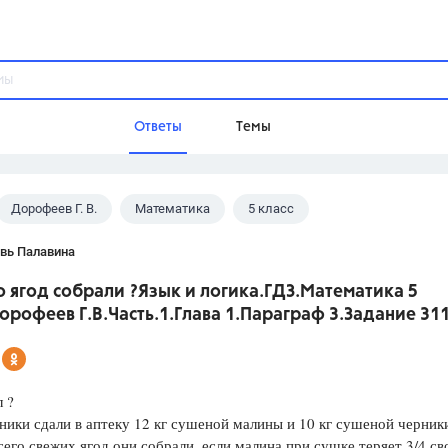
Ответы
Темы
Дорофеев Г. В.
Математика
5 класс
ы
Домашнее задание
Русский язык,
Химия,
Геометрия,
вь Палавина
Обществознание,
Физика
 ягод собрали ?Язык и логика.ГДЗ.Математика 5
Школа
орофеев Г.В.Часть.1.Глава 1.Параграф 3.Задание 311
9 класс,
8 класс,
11 класс,
10 клас
6 класс,
4 класс,
5 класс,
1 класс,
Учебники
 ?
ики сдали в аптеку 12 кг сушеной малины и 10 кг сушеной черник
Разумовская М.М.,
Габриелян О.С
сего свежих ягод они собрали, если малина при сушке теряет 3/4 св
Рудзитис Г.Е.,
Цыбулько И.П.,
Атан