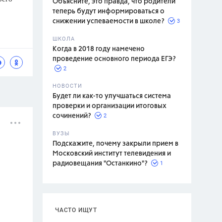
Объясните, это правда, что родители
теперь будут информироваться о
3
снижении успеваемости в школе?
ШКОЛА
спитание
Когда в 2018 году намечено
проведение основного периода ЕГЭ?
2
НОВОСТИ
Будет ли как-то улучшаться система
проверки и организации итоговых
2
сочинений?
ВУЗЫ
Подскажите, почему закрыли прием в
Московский институт телевидения и
1
радиовещания "Останкино"?
ЧАСТО ИЩУТ