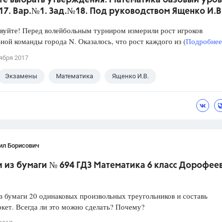
те выбрать утверждения. Математика базовый уров
017. Вар.№1. Зад.№18. Под руководством Ященко И.В
уйте! Перед волейбольным турниром измерили рост игроков
ной команды города N. Оказалось, что рост каждого из (
Подробнее.
ября 2017
Экзамены
Математика
Ященко И.В.
ил Борисович
из бумаги № 694 ГДЗ Математика 6 класс Дорофеев 
 бумаги 20 одинаковых произвольных треугольников и составь
ркет. Всегда ли это можно сделать? Почему?