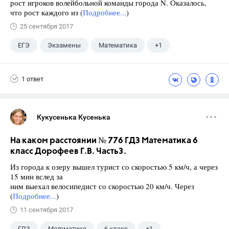
рост игроков волейбольной команды города N. Оказалось,
что рост каждого из (
Подробнее...
)
25 сентября 2017
ЕГЭ
Экзамены
Математика
+1
Ященко И.В.
1 ответ
Кукусенька Кусенька
На каком расстоянии № 776 ГДЗ Математика 6
класс Дорофеев Г.В. Часть3.
Из города к озеру вышел турист со скоростью 5 км/ч, а через
15 мин вслед за
ним выехал велосипедист со скоростью 20 км/ч. Через
(
Подробнее...
)
11 сентября 2017
ГДЗ
Математика
6 класс
+1