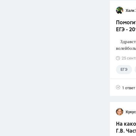
Халк 
Помоги
ЕГЭ - 2
Здравств
волейболь
25 сент
ЕГЭ
1 ответ
Кукус
На како
Г.В. Час