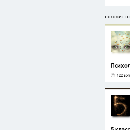
ПОХОЖИЕ Т
Психо
122 во
5 класс