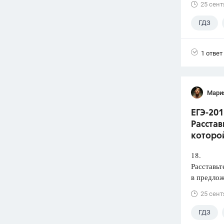
25 сент
ГДЗ
1 ответ
Мари
ЕГЭ-201
Расстав
которой
18.
Расставьт
в предлож
25 сент
ГДЗ