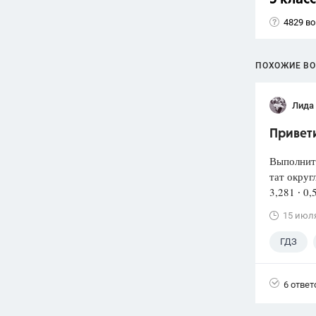
4829 в
ПОХОЖИЕ В
Лида
Привети
Выполнит
тат округ
3,281 ∙ 0,
15 июл
ГДЗ
6 ответ