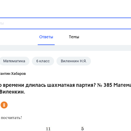
Ответы
Темы
Математика
6 класс
Виленкин Н.Я.
ы
Домашнее задание
Русский язык,
Химия,
Геометрия,
антин Хабаров
Обществознание,
Физика
о времени длилась шахматная партия? № 385 Матем
Школа
 Виленкин.
9 класс,
8 класс,
11 класс,
10 клас
6 класс,
4 класс,
5 класс,
1 класс,
Учебники
 посчитать!
Разумовская М.М.,
Габриелян О.С
Рудзитис Г.Е.,
Цыбулько И.П.,
Атан