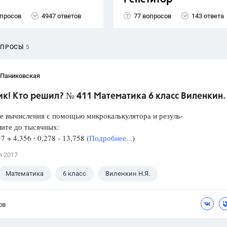
опросов
4947 ответов
77 вопросов
143 ответа
ОПРОСЫ
5
 Паниковская
к! Кто решил? № 411 Математика 6 класс Виленкин.
е вычисления с помощью микрокалькулятора и резуль-
лите до тысячных:
57 + 4,356 ∙ 0,278 - 13,758 (
Подробнее...
)
я 2017
Математика
6 класс
Виленкин Н.Я.
ов