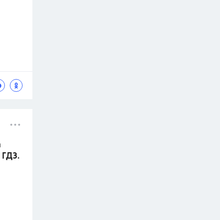
а
 ГДЗ.