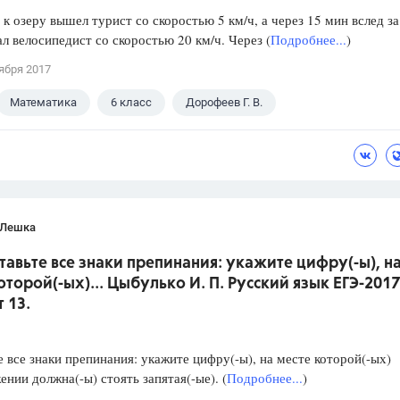
 к озеру вышел турист со скоростью 5 км/ч, а через 15 мин вслед за
л велосипедист со скоростью 20 км/ч. Через (
Подробнее...
)
ября 2017
Математика
6 класс
Дорофеев Г. В.
 Лешка
ставьте все знаки препинания: укажите цифру(-ы), н
оторой(-ых)... Цыбулько И. П. Русский язык ЕГЭ-2017
 13.
е все знаки препинания: укажите цифру(-ы), на месте которой(-ых)
ении должна(-ы) стоять запятая(-ые). (
Подробнее...
)