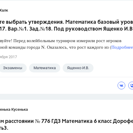
Халк
те выбрать утверждения. Математика базовый уров
017. Вар.№1. Зад.№18. Под руководством Ященко И.В
уйте! Перед волейбольным турниром измерили рост игроков
ной команды города N. Оказалось, что рост каждого из (
Подробнее.
ября 2017
Экзамены
Математика
Ященко И.В.
енька Кусенька
м расстоянии № 776 ГДЗ Математика 6 класс Дороф
ть3.