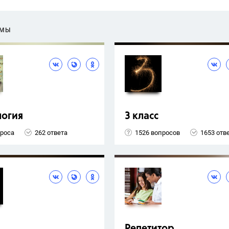
ЕМЫ
логия
3 класс
проса
262 ответа
1526 вопросов
1653 отв
Репетитор