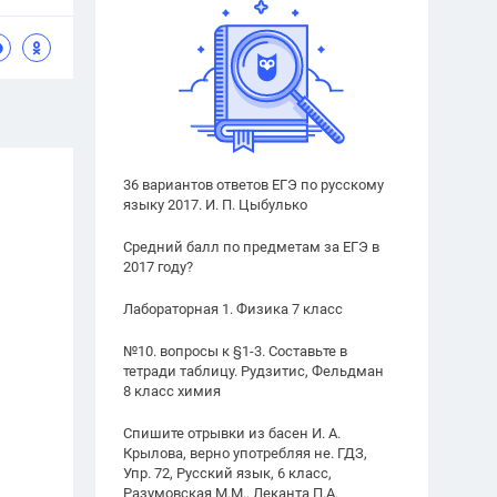
36 вариантов ответов ЕГЭ по русскому
языку 2017. И. П. Цыбулько
Средний балл по предметам за ЕГЭ в
2017 году?
Лабораторная 1. Физика 7 класс
№10. вопросы к §1-3. Составьте в
тетради таблицу. Рудзитис, Фельдман
8 класс химия
Спишите отрывки из басен И. А.
Крылова, верно употребляя не. ГДЗ,
Упр. 72, Русский язык, 6 класс,
Разумовская М.М., Леканта П.А.