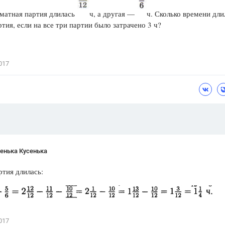
Цветков Л. А.
матная партия длилась
ч, а другая —
ч. Сколько времени дли
ртия, если на все три партии было затрачено 3 ч?
Психология
Отношения,
Любовь,
Красота,
Во
017
ПОКАЗАТЬ ВСЕ
енька Кусенька
ртия длилась:
017