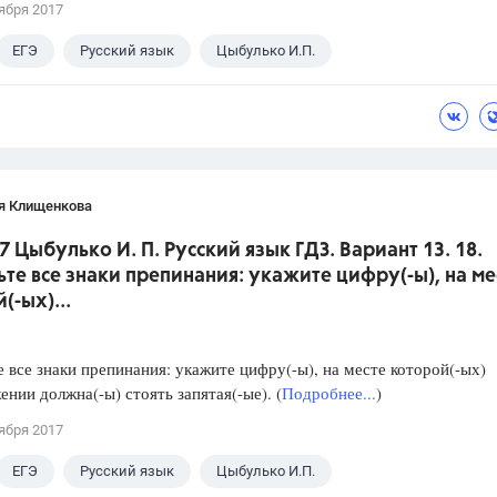
ября 2017
ЕГЭ
Русский язык
Цыбулько И.П.
я Клищенкова
7 Цыбулько И. П. Русский язык ГДЗ. Вариант 13. 18.
ьте все знаки препинания: укажите цифру(-ы), на ме
(-ых)...
е все знаки препинания: укажите цифру(-ы), на месте которой(-ых)
ении должна(-ы) стоять запятая(-ые). (
Подробнее...
)
ября 2017
ЕГЭ
Русский язык
Цыбулько И.П.