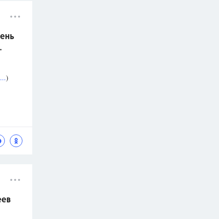
ень
.
..
)
еев