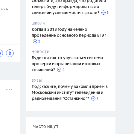
Объясните, это правда, что родители
теперь будут информироваться о
лась
3
снижении успеваемости в школе?
ШКОЛА
спитание
Когда в 2018 году намечено
проведение основного периода ЕГЭ?
2
НОВОСТИ
Будет ли как-то улучшаться система
проверки и организации итоговых
2
сочинений?
ВУЗЫ
Подскажите, почему закрыли прием в
Московский институт телевидения и
1
радиовещания "Останкино"?
ЧАСТО ИЩУТ