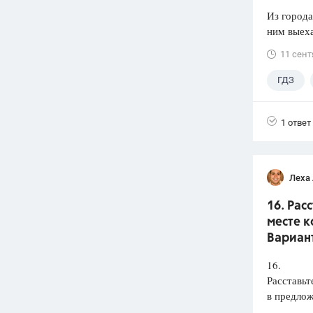
Из города
ним выеха
11 сент
ГДЗ
1 ответ
Леха
16. Рас
месте к
Вариант
16.
Расставьт
в предлож