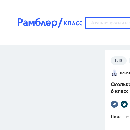
?
ГДЗ
Популярные тем
Конст
ГДЗ
67571
ответ
Скольк
ЕГЭ
6 класс
3273
ответа
ОГЭ
3460
ответов
Помогите
ФИПИ
30
ответов