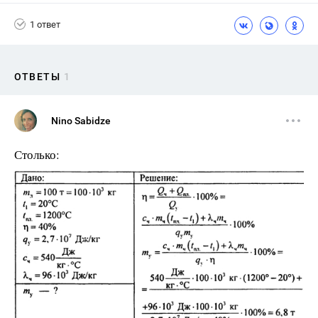
1 ответ
ОТВЕТЫ
1
Nino Sabidze
Столько: