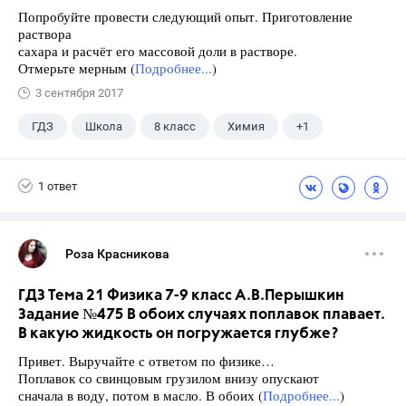
Попробуйте провести следующий опыт. Приготовление
раствора
сахара и расчёт его массовой доли в растворе.
Отмерьте мерным (
Подробнее...
)
3 сентября 2017
ГДЗ
Школа
8 класс
Химия
+1
Габриелян О.С.
1 ответ
Роза Красникова
ГДЗ Тема 21 Физика 7-9 класс А.В.Перышкин
Задание №475 В обоих случаях поплавок плавает.
В какую жидкость он погружается глубже?
Привет. Выручайте с ответом по физике…
Поплавок со свинцовым грузилом внизу опускают
сначала в воду, потом в масло. В обоих (
Подробнее...
)