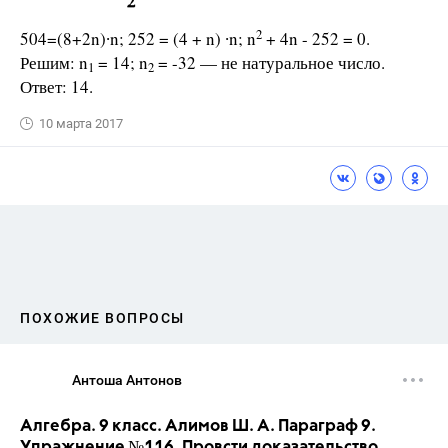
2
504=(8+2n)∙n; 252 = (4 + n) ∙n; n
+ 4n - 252 = 0.
Решим: n
= 14; n
= -32 — не натуральное число.
1
2
Ответ: 14.
10 марта 2017
ПОХОЖИЕ ВОПРОСЫ
Антоша Антонов
Алгебра. 9 класс. Алимов Ш. А. Параграф 9.
Упражнение №116. Провсти доказательство