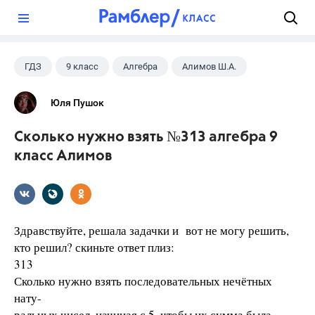
?
ГДЗ
9 класс
Алгебра
Алимов Ш.А.
Юля Пушок
Сколько нужно взять №313 алгебра 9
класс Алимов
Здравствуйте, решала задачки и вот не могу решить,
кто решил? скиньте ответ плиз:
313
Сколько нужно взять последовательных нечётных
нату-
ральных чисел, начиная с 5, чтобы их сумма была