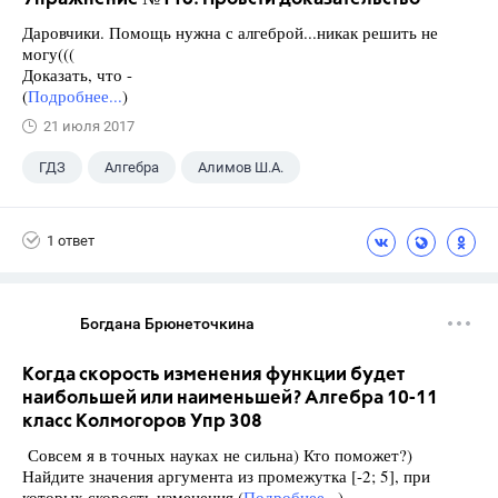
Даровчики. Помощь нужна с алгеброй...никак решить не
могу(((
Доказать, что -
(
Подробнее...
)
21 июля 2017
ГДЗ
Алгебра
Алимов Ш.А.
Школа
+1
9 класс
1 ответ
Богдана Брюнеточкина
Когда скорость изменения функции будет
наибольшей или наименьшей? Алгебра 10-11
класс Колмогоров Упр 308
Совсем я в точных науках не сильна) Кто поможет?)
Найдите значения аргумента из промежутка [-2; 5], при
которых скорость изменения (
Подробнее...
)