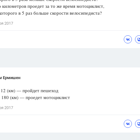
о километров проедет за то же время мотоциклист,
Цветков Л. А.
которого в 5 раз больше скорости велосипедиста?
Психология
ря 2017
Отношения,
Любовь,
Красота,
Во
ПОКАЗАТЬ ВСЕ
м Ермишен
 = 12 (км) — пройдет пешеход
 = 180 (км) — проедет мотоциклист
ря 2017