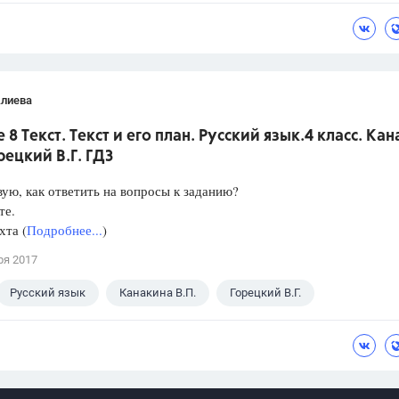
Алиева
 8 Текст. Текст и его план. Русский язык.4 класс. Ка
орецкий В.Г. ГДЗ
ую, как ответить на вопросы к заданию?
те.
хта (
Подробнее...
)
ря 2017
Русский язык
Канакина В.П.
Горецкий В.Г.