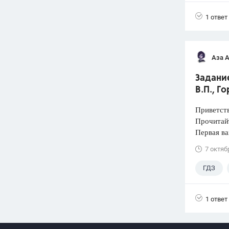
1 ответ
Аза 
Задание
В.П., Г
Приветств
Прочитай
Первая ва
7 октяб
ГДЗ
4 класс
1 ответ