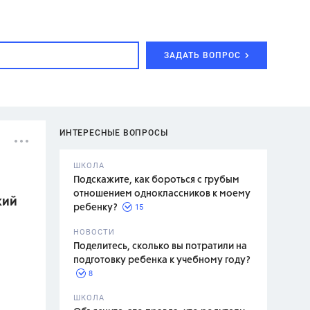
ЗАДАТЬ ВОПРОС
ИНТЕРЕСНЫЕ ВОПРОСЫ
ШКОЛА
Подскажите, как бороться с грубым
отношением одноклассников к моему
кий
15
ребенку?
с,
7 класс,
НОВОСТИ
2 класс
Поделитесь, сколько вы потратили на
подготовку ребенка к учебному году?
8
.,
ШКОЛА
асян Л.С.,