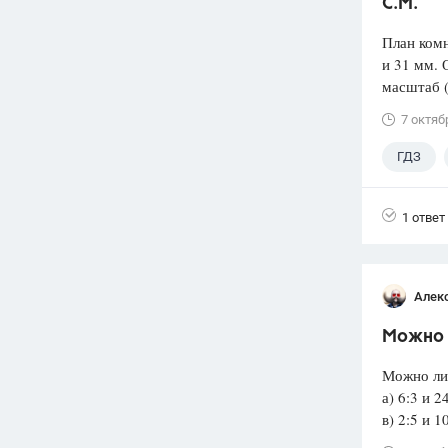
С.М.
План ком
и 31 мм. 
масштаб 
7 октяб
ГДЗ
1 ответ
Алек
Можно л
Можно ли
а) 6:3 и 2
в) 2:5 и 