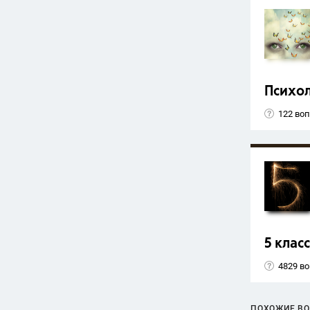
Психо
122 во
5 класс
4829 в
ПОХОЖИЕ В