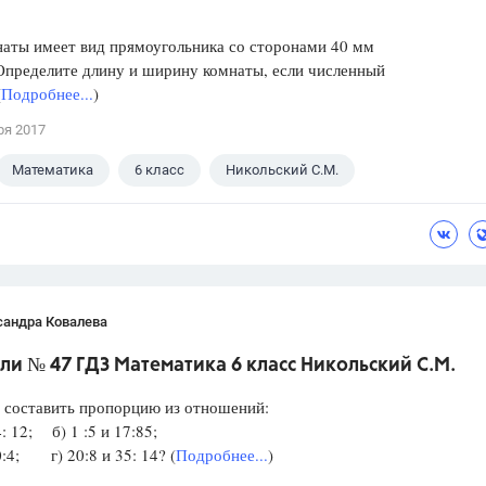
наты имеет вид прямоугольника со сторонами 40 мм
Определите длину и ширину комнаты, если численный
(
Подробнее...
)
ря 2017
Математика
6 класс
Никольский С.М.
сандра Ковалева
и № 47 ГДЗ Математика 6 класс Никольский С.М.
 составить пропорцию из отношений:
4: 12; б) 1 :5 и 17:85;
10:4; г) 20:8 и 35: 14? (
Подробнее...
)