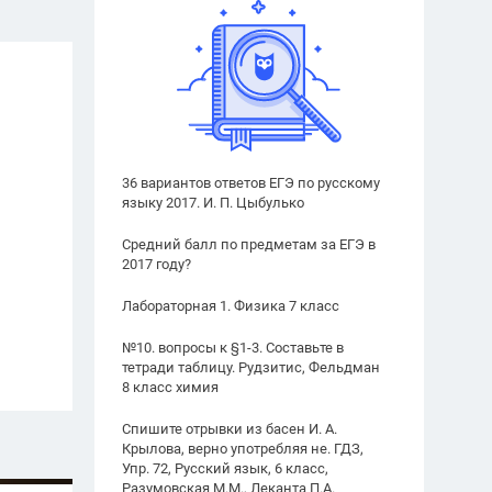
36 вариантов ответов ЕГЭ по русскому
языку 2017. И. П. Цыбулько
Средний балл по предметам за ЕГЭ в
2017 году?
Лабораторная 1. Физика 7 класс
№10. вопросы к §1-3. Составьте в
тетради таблицу. Рудзитис, Фельдман
8 класс химия
Спишите отрывки из басен И. А.
Крылова, верно употребляя не. ГДЗ,
Упр. 72, Русский язык, 6 класс,
Разумовская М.М., Леканта П.А.