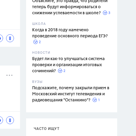
Объясните, это правда, что родители
теперь будут информироваться о
3
снижении успеваемости в школе?
ШКОЛА
спитание
Когда в 2018 году намечено
проведение основного периода ЕГЭ?
2
НОВОСТИ
Будет ли как-то улучшаться система
проверки и организации итоговых
2
сочинений?
ВУЗЫ
Подскажите, почему закрыли прием в
Московский институт телевидения и
1
радиовещания "Останкино"?
ЧАСТО ИЩУТ