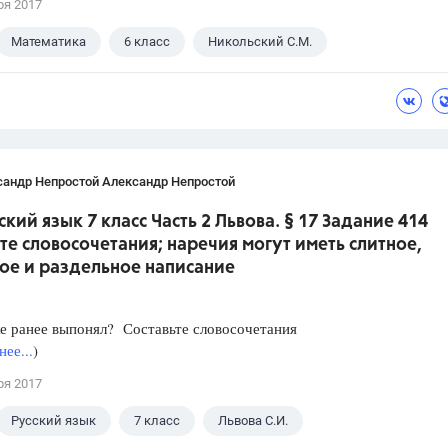
ря 2017
Математика
6 класс
Никольский С.М.
сандр Непростой Александр Непростой
ский язык 7 класс Часть 2 Львова. § 17 Задание 414
те словосочетания; наречия могут иметь слитное,
ое и раздельное написание
е ранее выпонял? Составьте словосочетания
ее...
)
ря 2017
Русский язык
7 класс
Львова С.И.