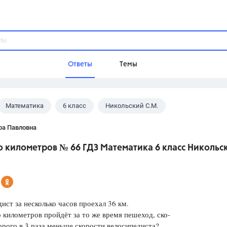
Ответы
Темы
Математика
6 класс
Никольский С.М.
ы
Домашнее задание
Русский язык,
Химия,
Геометрия,
ра Павловна
Обществознание,
Физика
о километров № 66 ГДЗ Математика 6 класс Никольс
Школа
9 класс,
8 класс,
11 класс,
10 клас
6 класс,
4 класс,
5 класс,
1 класс,
Учебники
ист за несколько часов проехал 36 км.
о километров пройдёт за то же время пешеход, ско-
Разумовская М.М.,
Габриелян О.С
орого в 3 раза меньше скорости велосипедиста?
Рудзитис Г.Е.,
Цыбулько И.П.,
Атан