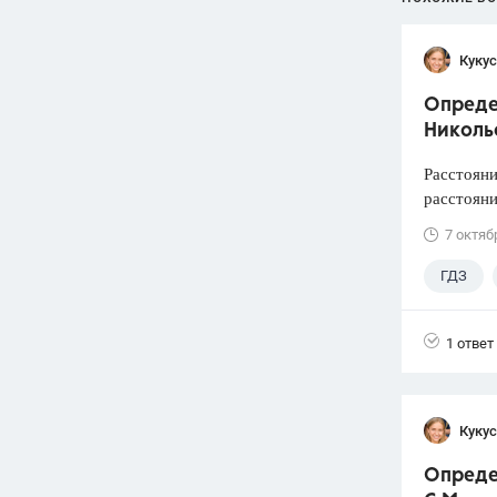
Кукус
Определ
Николь
Расстояни
расстояни
7 октяб
ГДЗ
1 ответ
Кукус
Опреде