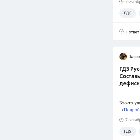
7 октяб
ГДЗ
1 ответ
Алек
ГДЗ Рус
Составь
дефисн
Кто-то уж
(
Подробн
7 октяб
ГДЗ