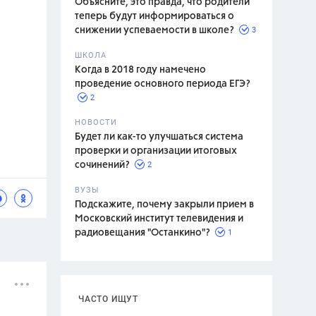
Объясните, это правда, что родители
теперь будут информироваться о
3
снижении успеваемости в школе?
ШКОЛА
спитание
Когда в 2018 году намечено
проведение основного периода ЕГЭ?
2
НОВОСТИ
Будет ли как-то улучшаться система
проверки и организации итоговых
2
сочинений?
ВУЗЫ
Подскажите, почему закрыли прием в
Московский институт телевидения и
1
радиовещания "Останкино"?
ЧАСТО ИЩУТ