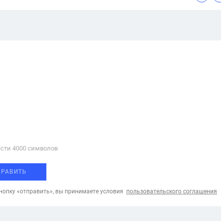
сти 4000 cимволов
ПРАВИТЬ
опку «отправить», вы принимаете условия
пользовательского соглашения