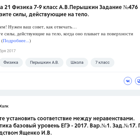
а 21 Физика 7-9 класс А.В.Перышкин Задание №476
зите силы, действующие на тело.
ем! Нужен ваш совет, как отвечать…
е силы, действующие на тело, когда оно плавает на поверхности
 (
Подробнее...
)
бря 2017
Физика
Перышкин А.В.
Школа
7 класс
Халк
е установить соответствие между неравенствами.
ика базовый уровень ЕГЭ - 2017. Вар.№1. Зад.№17.
дством Ященко И.В.