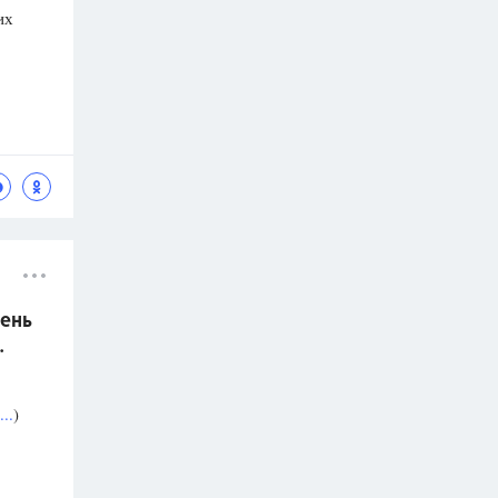
их
ень
.
..
)