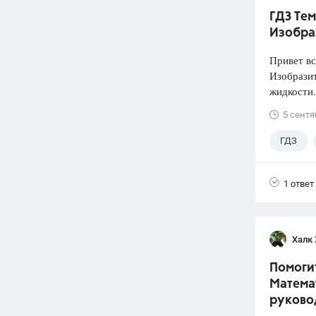
ГДЗ Тем
Изобра
Привет вс
Изобразит
жидкости.
5 сентя
ГДЗ
1 ответ
Халк 
Помогит
Математ
руково