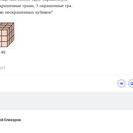
окрашенные грани, 3 окрашенные гра-
Цветков Л. А.
ько неокрашенных кубиков?
Психология
Отношения,
Любовь,
Красота,
Во
ПОКАЗАТЬ ВСЕ
017
ей Елизаров