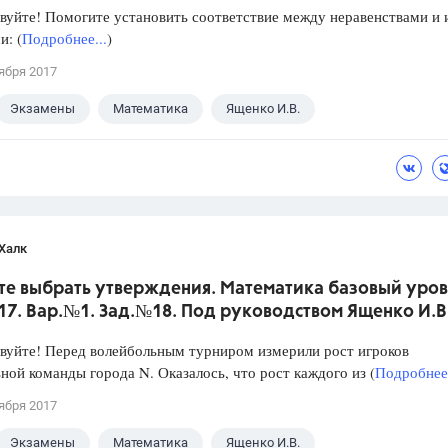
уйте! Помогите установить соответствие между неравенствами и 
: (
Подробнее...
)
ября 2017
Экзамены
Математика
Ященко И.В.
Халк
те выбрать утверждения. Математика базовый уров
017. Вар.№1. Зад.№18. Под руководством Ященко И.В
уйте! Перед волейбольным турниром измерили рост игроков
ной команды города N. Оказалось, что рост каждого из (
Подробнее.
ября 2017
Экзамены
Математика
Ященко И.В.