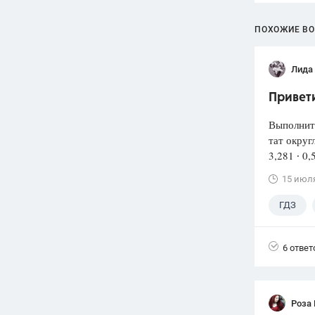
ПОХОЖИЕ В
Лида
Привети
Выполнит
тат округ
3,281 ∙ 0,
15 июл
ГДЗ
6 ответ
Роза