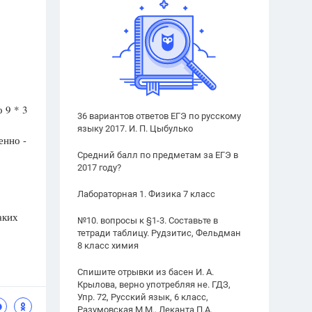
 9 * 3
36 вариантов ответов ЕГЭ по русскому
языку 2017. И. П. Цыбулько
енно -
Средний балл по предметам за ЕГЭ в
2017 году?
Лабораторная 1. Физика 7 класс
аких
№10. вопросы к §1-3. Составьте в
тетради таблицу. Рудзитис, Фельдман
8 класс химия
Спишите отрывки из басен И. А.
Крылова, верно употребляя не. ГДЗ,
Упр. 72, Русский язык, 6 класс,
Разумовская М.М., Леканта П.А.