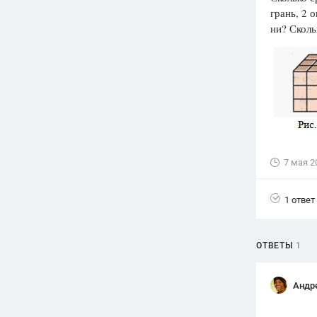
грань, 2 
Вузы
ни? Скол
1752
ответа
Олимпиады
82
ответа
Spotlight
1551
ответ
ГИА
280
ответов
7 мая 2
1 ответ
ОТВЕТЫ
1
Андр