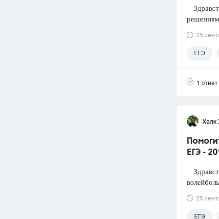
Здравств
решениями
25 сент
ЕГЭ
1 ответ
Халк 
Помоги
ЕГЭ - 2
Здравств
волейболь
25 сент
ЕГЭ