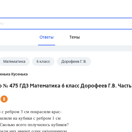
Ответы
Темы
Математика
6 класс
Дорофеев Г. В.
ы
Домашнее задание
Русский язык,
Химия,
Геометрия,
енька Кусенька
Обществознание,
Физика
 № 475 ГДЗ Математика 6 класс Дорофеев Г.В. Часть
Школа
9 класс,
8 класс,
11 класс,
10 клас
6 класс,
4 класс,
5 класс,
1 класс,
 с ребром 3 см покрасили крас-
Учебники
пилили на кубики с ребром 1 см
. Сколько всего получилось кубиков?
Разумовская М.М.,
Габриелян О.С
среди них имеют одну окрашенную
Рудзитис Г.Е.,
Цыбулько И.П.,
Атан