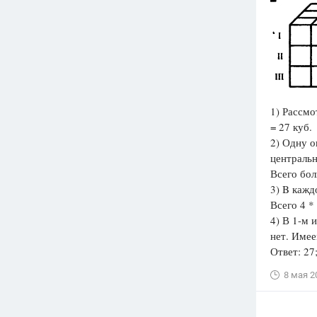
1) Рассмо
= 27 куб.
2) Одну о
центральн
Всего бол
3) B кажд
Всего 4 *
4) В 1-м 
нет. Имее
Ответ: 27;
8 мая 2