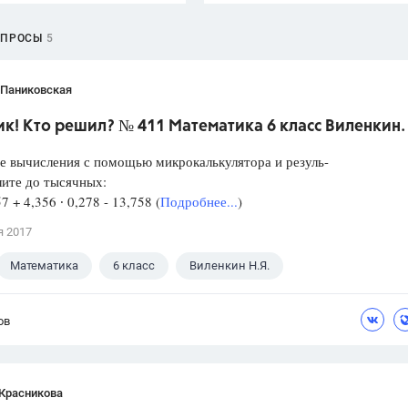
ОПРОСЫ
5
 Паниковская
к! Кто решил? № 411 Математика 6 класс Виленкин.
е вычисления с помощью микрокалькулятора и резуль-
лите до тысячных:
57 + 4,356 ∙ 0,278 - 13,758 (
Подробнее...
)
я 2017
Математика
6 класс
Виленкин Н.Я.
ов
 Красникова