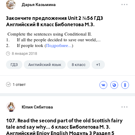
Дарья Казьмина
Закончите предложения Unit 2 №56 ГДЗ
Английский 8 класс Биболетова М.З.
Complete the sentences using Conditional II.
1. If all the people decided to save our world,...
2. If people took (
Подробнее...
)
8 января 2018
ГДЗ
Английский язык
8 класс
+1
Биболетова М. З.
1 ответ
Юлия Сябитова
107. Read the second part of the old Scottish fairy
tale and say why... 6 класс Биболетова М. З.
Английский Enjoy English Модуль 3 Раздел 5