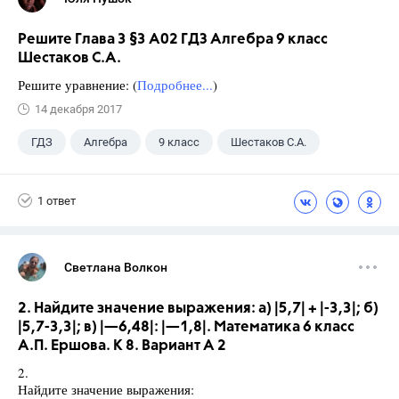
Решите Глава 3 §3 А02 ГДЗ Алгебра 9 класс
Шестаков С.А.
Решите уравнение: (
Подробнее...
)
14 декабря 2017
ГДЗ
Алгебра
9 класс
Шестаков С.А.
1 ответ
Светлана Волкон
2. Найдите значение выражения: а) |5,7| + |-3,3|; б)
|5,7-3,3|; в) |—6,48|: |—1,8|. Математика 6 класс
А.П. Ершова. К 8. Вариант А 2
2.
Найдите значение выражения: