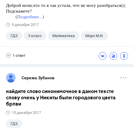
Доброй ночи,что то я так устала, что не могу разобраться(((
Подскажете?
(
Подробнее...
)
9 декабря 2017
ГДЗ
3 класс
Математика
Моро М.И.
1 ответ
Сережа Зубанов
найдите слово синонимочное в даном тексте
слову очень у Никиты были городового цвета
брлви
15 декабря 2017
ГДЗ