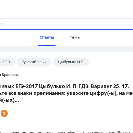
Ответы
Темы
ЕГЭ
Русский язык
Цыбулько И.П.
ы
Домашнее задание
Русский язык,
Химия,
Геометрия,
а Краснова
Обществознание,
Физика
 язык ЕГЭ-2017 Цыбулько И. П. ГДЗ. Вариант 25. 17.
Школа
ьте все знаки препинания: укажите цифру(-ы), на ме
9 класс,
8 класс,
11 класс,
10 клас
(-ых)...
6 класс,
4 класс,
5 класс,
1 класс,
Учебники
Разумовская М.М.,
Габриелян О.С
е все знаки препинания: укажите цифру(-ы), на месте которой(-ых)
Рудзитис Г.Е.,
Цыбулько И.П.,
Атан