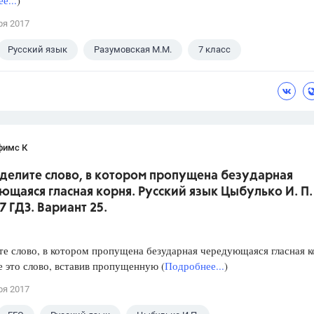
е...
)
ря 2017
Русский язык
Разумовская М.М.
7 класс
фимс К
еделите слово, в котором пропущена безударная
щаяся гласная корня. Русский язык Цыбулько И. П.
7 ГДЗ. Вариант 25.
е слово, в котором пропущена безударная чередующаяся гласная к
 это слово, вставив пропущенную (
Подробнее...
)
ря 2017