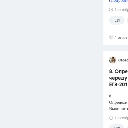
(
Подробне
1 октяб
ГДЗ
1 ответ
Сера
8. Опр
чередую
ЕГЭ-201
8.
Определит
Выпишите
1 октяб