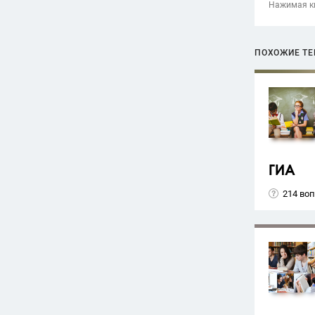
Нажимая кн
ПОХОЖИЕ Т
ГИА
214 во