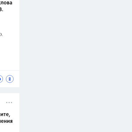
слова
З.
О.
ите,
нения