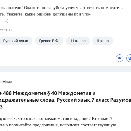
ользователи! Окажите пожалуйста услугу…ответить помогите….
те. Укажите, какие ошибки допущены при упо-
е...
)
ря 2017
Русский язык
Греков В.Ф.
11 класс
Школа
я Мрия
е 488 Междометия § 40 Междометия и
дражательные слова. Русский язык.7 класс Разумо
З
ую всех, что означают междометия в задании? Кто знает?
льно прочитайте предложения, используя соответствующую