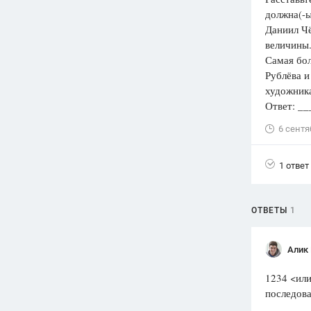
должна(-ы
Вузы
Даниил Чё
1752
ответа
величины
Самая бол
Олимпиады
Рублёва и
82
ответа
художник
Spotlight
Ответ: _
1551
ответ
6 сентя
ГИА
280
ответов
1 ответ
ОТВЕТЫ
1
Алик 
1234 <или
последова