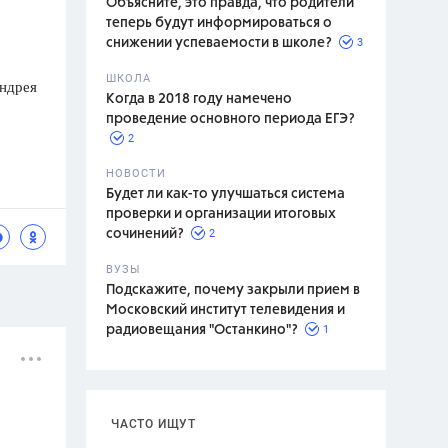
Объясните, это правда, что родители
теперь будут информироваться о
3
снижении успеваемости в школе?
ШКОЛА
Андрея
спитание
Когда в 2018 году намечено
проведение основного периода ЕГЭ?
2
НОВОСТИ
Будет ли как-то улучшаться система
проверки и организации итоговых
2
сочинений?
ВУЗЫ
Подскажите, почему закрыли прием в
Московский институт телевидения и
1
радиовещания "Останкино"?
ЧАСТО ИЩУТ