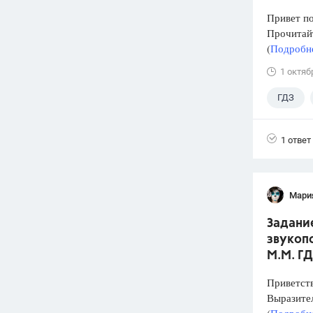
Привет п
Прочитай
(
Подробне
1 октяб
ГДЗ
1 ответ
Мари
Задани
звукопо
М.М. ГД
Приветств
Выразите