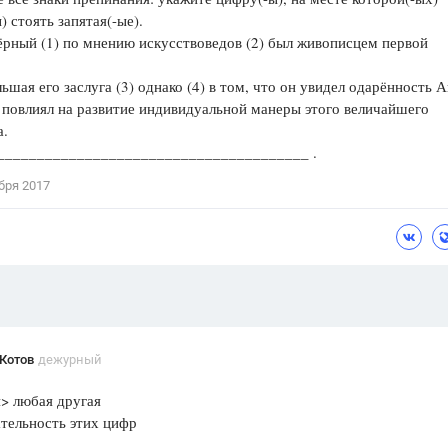
) стоять запятая(-ые).
Цветков Л. А.
рный (1) по мнению искусствоведов (2) был живописцем первой
.
Психология
ьшая его заслуга (3) однако (4) в том, что он увидел одарённость 
Отношения,
Любовь,
Красота,
Во
 повлиял на развитие индивидуальной манеры этого величайшего
а.
ПОКАЗАТЬ ВСЕ
________________________________________ .
бря 2017
Котов
дежурный
> любая другая
тельность этих цифр