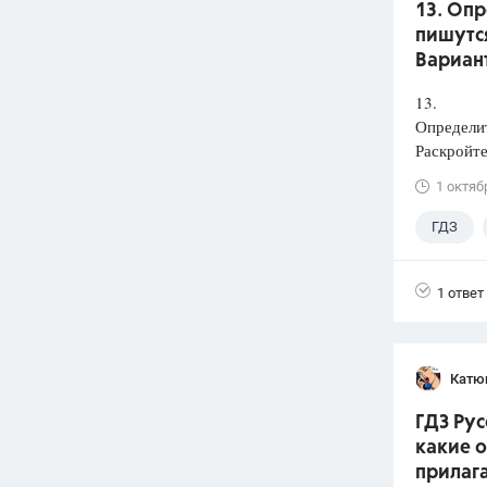
13. Оп
пишутся
Вариант
13.
Определи
Раскройте
1 октяб
ГДЗ
1 ответ
Катю
ГДЗ Рус
какие 
прилаг