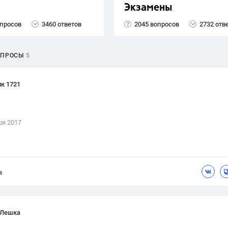
Экзамены
опросов
3460 ответов
2045 вопросов
2732 отв
ОПРОСЫ
5
к 1721
ря 2017
а
 Лешка