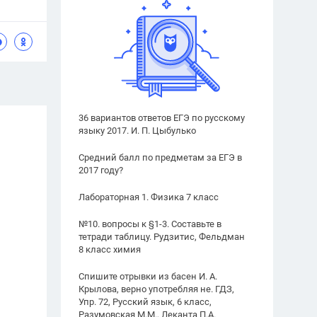
36 вариантов ответов ЕГЭ по русскому
языку 2017. И. П. Цыбулько
Средний балл по предметам за ЕГЭ в
2017 году?
Лабораторная 1. Физика 7 класс
№10. вопросы к §1-3. Составьте в
тетради таблицу. Рудзитис, Фельдман
8 класс химия
Спишите отрывки из басен И. А.
Крылова, верно употребляя не. ГДЗ,
Упр. 72, Русский язык, 6 класс,
Разумовская М.М., Леканта П.А.