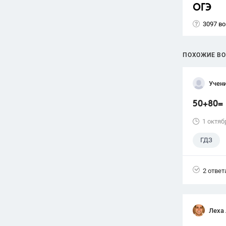
ОГЭ
3097 в
ПОХОЖИЕ В
Учени
50+80=
1 октяб
ГДЗ
2 ответ
Леха