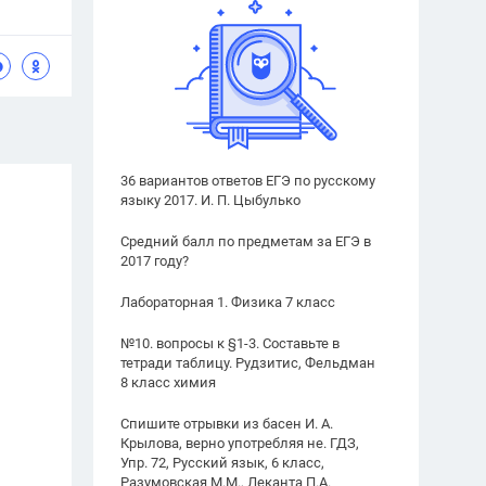
36 вариантов ответов ЕГЭ по русскому
языку 2017. И. П. Цыбулько
Средний балл по предметам за ЕГЭ в
2017 году?
Лабораторная 1. Физика 7 класс
№10. вопросы к §1-3. Составьте в
тетради таблицу. Рудзитис, Фельдман
8 класс химия
Спишите отрывки из басен И. А.
Крылова, верно употребляя не. ГДЗ,
Упр. 72, Русский язык, 6 класс,
Разумовская М.М., Леканта П.А.