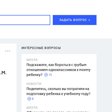
ЗАДАТЬ ВОПРОС
ИНТЕРЕСНЫЕ ВОПРОСЫ
ШКОЛА
Подскажите, как бороться с грубым
отношением одноклассников к моему
.М.
15
ребенку?
с,
7 класс,
НОВОСТИ
2 класс
Поделитесь, сколько вы потратили на
подготовку ребенка к учебному году?
8
.,
ШКОЛА
асян Л.С.,