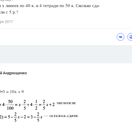
 х линеек по 40 к. и 4 тетради по 50 к. Сколько сда-
Цветков Л. А.
ли с 5 р.?
Психология
ря 2017
Отношения,
Любовь,
Красота,
Во
ПОКАЗАТЬ ВСЕ
ей Андрющенко
3•3 = 10х + 9