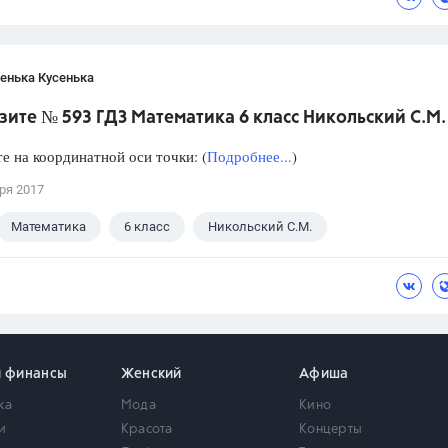
енька Кусенька
ите № 593 ГДЗ Математика 6 класс Никольский С.М.
е на координатной оси точки: (
Подробнее...
)
ря 2017
Математика
6 класс
Никольский С.М.
и финансы
Женский
Афиша
ка
Мода
Кино
и
Красота
Концерты