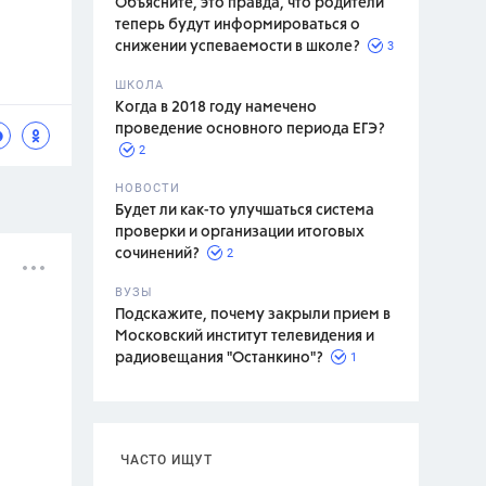
Объясните, это правда, что родители
теперь будут информироваться о
3
снижении успеваемости в школе?
ШКОЛА
спитание
Когда в 2018 году намечено
проведение основного периода ЕГЭ?
2
НОВОСТИ
Будет ли как-то улучшаться система
проверки и организации итоговых
2
сочинений?
ВУЗЫ
Подскажите, почему закрыли прием в
Московский институт телевидения и
1
радиовещания "Останкино"?
ЧАСТО ИЩУТ