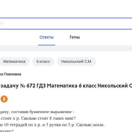
Ответы
Темы
Математика
6 класс
Никольский С.М.
ы
Домашнее задание
Русский язык,
Химия,
Геометрия,
ра Павловна
Обществознание,
Физика
задачу № 672 ГДЗ Математика 6 класс Никольский С
Школа
9 класс,
8 класс,
11 класс,
10 клас
6 класс,
4 класс,
5 класс,
1 класс,
дачу, составив буквенное выражение :
Учебники
стоит х р. Сколько стоят 8 таких книг?
 10 тетрадей по x р. и 3 ручки по 3 р. Сколько запла-
Разумовская М.М.,
Габриелян О.С
окупку?
Рудзитис Г.Е.,
Цыбулько И.П.,
Атан