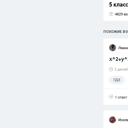
5 класс
4829 в
ПОХОЖИЕ В
Лиан
x^2+y^
2 декаб
ГДЗ
1 ответ
Изол