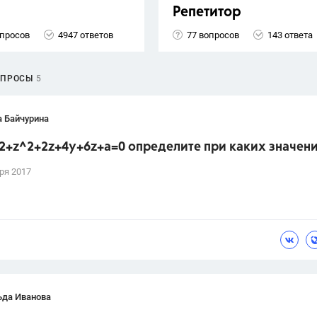
Репетитор
опросов
4947 ответов
77 вопросов
143 ответа
ОПРОСЫ
5
а Байчурина
2+z^2+2z+4y+6z+a=0 определите при каких значени
ря 2017
ьда Иванова