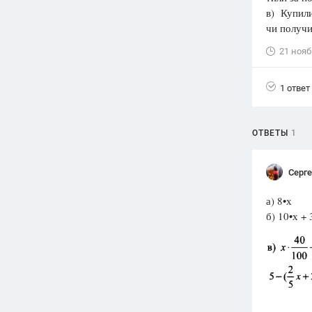
в) Купили
Вузы
чи получи
1752
ответа
21 нояб
Олимпиады
82
ответа
1 ответ
Spotlight
1551
ответ
ОТВЕТЫ
1
ГИА
280
ответов
Серг
а) 8•х
б) 10•х + 