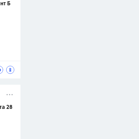
нт Б
та 28