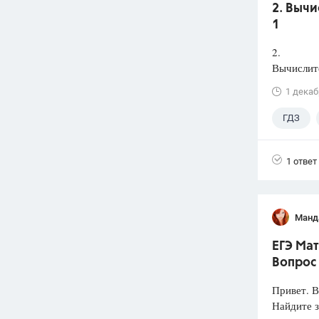
2. Вычи
1
2.
Вычислите
1 декаб
ГДЗ
1 ответ
Манд
ЕГЭ Мат
Вопрос
Привет. 
Найдите 