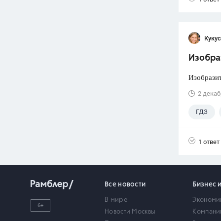
Кукус
Изобраз
Изобразит
2 декаб
ГДЗ
1 ответ
Все новости
Бизнес 
В мире
Экономи
6+
Новости Москвы
Компани