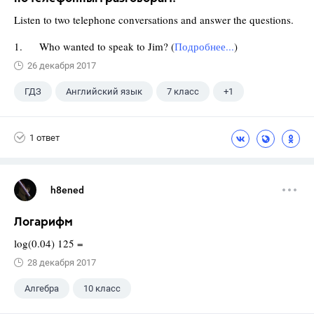
Listen to two telephone conversations and answer the questions.
1. Who wanted to speak to Jim? (
Подробнее...
)
26 декабря 2017
ГДЗ
Английский язык
7 класс
+1
Биболетова М. З.
1 ответ
h8ened
Логарифм
log(0.04) 125 =
28 декабря 2017
Алгебра
10 класс