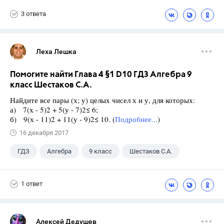
3 ответа
Леха Лешка
Помогите найти Глава 4 §1 D10 ГДЗ Алгебра 9
класс Шестаков С.А.
Найдите все пары (х; у) целых чисел х и у, для которых:
а) 7(х - 5)2 + 5(у - 7)2≤ 6;
б) 9(х - 11)2 + 11(у - 9)2≤ 10. (
Подробнее...
)
16 декабря 2017
ГДЗ
Алгебра
9 класс
Шестаков С.А.
1 ответ
Алексей Дедушев