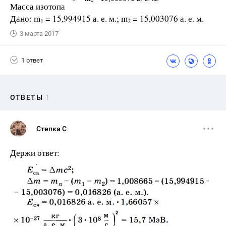
Масса изотопа
Дано: m
= 15,994915 а. е. м.; m
= 15,003076 а. е. м.
1
2
3 марта 2017
1 ответ
ОТВЕТЫ
1
Степка С
Держи ответ: