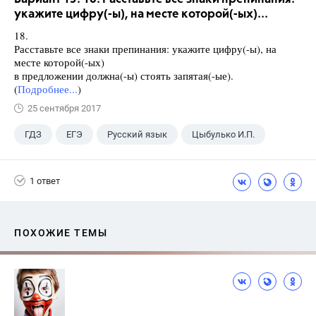
укажите цифру(-ы), на месте которой(-ых)...
18.
Расставьте все знаки препинания: укажите цифру(-ы), на
месте которой(-ых)
в предложении должна(-ы) стоять запятая(-ые).
(
Подробнее...
)
25 сентября 2017
ГДЗ
ЕГЭ
Русский язык
Цыбулько И.П.
1 ответ
ПОХОЖИЕ ТЕМЫ