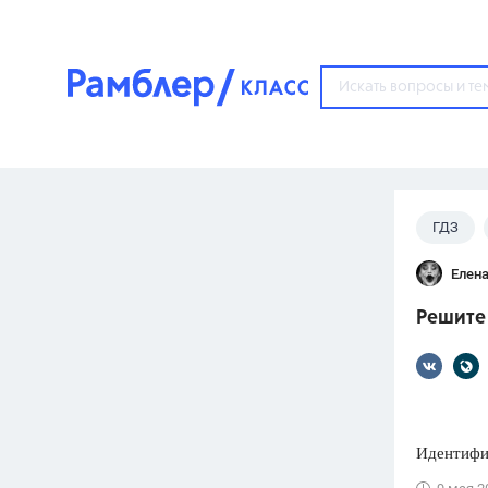
?
ГДЗ
Популярные тем
Елена
ГДЗ
67571
ответ
Решите 
ЕГЭ
3273
ответа
ОГЭ
3460
ответов
Идентифи
ФИПИ
30
ответов