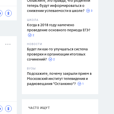
Объясните, это правда, что родители
теперь будут информироваться о
3
снижении успеваемости в школе?
ШКОЛА
спитание
Когда в 2018 году намечено
проведение основного периода ЕГЭ?
2
НОВОСТИ
Будет ли как-то улучшаться система
проверки и организации итоговых
2
сочинений?
ВУЗЫ
Подскажите, почему закрыли прием в
Московский институт телевидения и
1
радиовещания "Останкино"?
ЧАСТО ИЩУТ