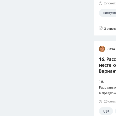
27 сент
Поступ
3 ответ
Леха
16. Рас
месте к
Вариант
16.
Расставьт
в предлож
25 сент
ГДЗ