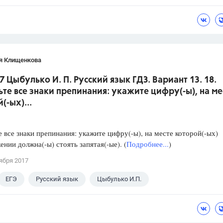
я Клищенкова
7 Цыбулько И. П. Русский язык ГДЗ. Вариант 13. 18.
ьте все знаки препинания: укажите цифру(-ы), на ме
(-ых)...
е все знаки препинания: укажите цифру(-ы), на месте которой(-ых)
ении должна(-ы) стоять запятая(-ые). (
Подробнее...
)
ября 2017
ЕГЭ
Русский язык
Цыбулько И.П.