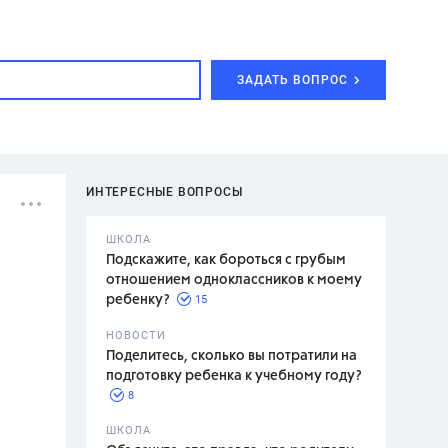
ЗАДАТЬ ВОПРОС
ИНТЕРЕСНЫЕ ВОПРОСЫ
ШКОЛА
Подскажите, как бороться с грубым
отношением одноклассников к моему
15
ребенку?
с,
7 класс,
НОВОСТИ
2 класс
Поделитесь, сколько вы потратили на
подготовку ребенка к учебному году?
8
.,
ШКОЛА
асян Л.С.,