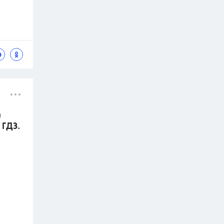
а
 ГДЗ.