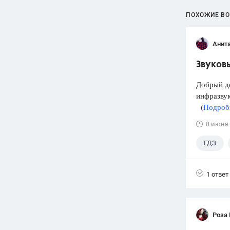
ПОХОЖИЕ В
Анит
Звуковы
Добрый д
инфразвук
(
Подробн
8 июня
ГДЗ
1 ответ
Роза