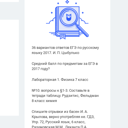
36 вариантов ответов ЕГЭ по русскому
языку 2017. И. П. Цыбулько
Средний балл по предметам за ЕГЭ в
2017 году?
Лабораторная 1. Физика 7 класс
№10. вопросы к §1-3. Составьте в
тетради таблицу. Рудзитис, Фельдман
8 класс химия
Спишите отрывки из басен И. А.
Крылова, верно употребляя не. ГДЗ,
Упр. 72, Русский язык, 6 класс,
Разумовская М.М., Леканта П.А.