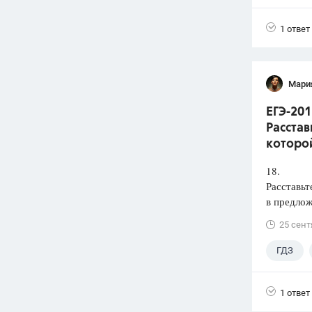
1 ответ
Мари
ЕГЭ-201
Расстав
которой
18.
Расставьт
в предлож
25 сент
ГДЗ
1 ответ