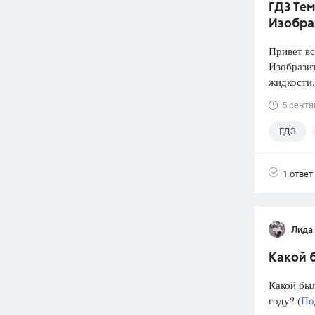
ГДЗ Тем
Изобра
Привет вс
Изобразит
жидкости.
5 сентя
ГДЗ
1 ответ
Лида
Какой б
Какой был
году? (
По