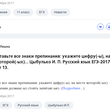
ября 2017
ление
11 класс
ЕГЭ
Новости
а
 Лешка
ставьте все знаки препинания: укажите цифру(-ы), н
оторой(-ых)... Цыбулько И. П. Русский язык ЕГЭ-2017
 13.
е все знаки препинания: укажите цифру(-ы), на месте которой(-ых)
ении должна(-ы) стоять запятая(-ые). (
Подробнее...
)
ября 2017
ЕГЭ
Русский язык
Цыбулько И.П.