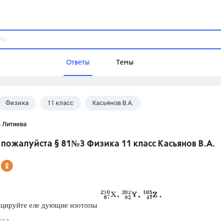
Ответы
Темы
Физика
11 класс
Касьянов В.А.
ы
Домашнее задание
Русский язык,
Химия,
Геометрия,
 Литиева
Обществознание,
Физика
пожалуйста § 81№3 Физика 11 класс Касьянов В.А.
Школа
9 класс,
8 класс,
11 класс,
10 клас
6 класс,
4 класс,
5 класс,
1 класс,
Учебники
цируйте еле дующие изотопы
Разумовская М.М.,
Габриелян О.С
Рудзитис Г.Е.,
Цыбулько И.П.,
Атан