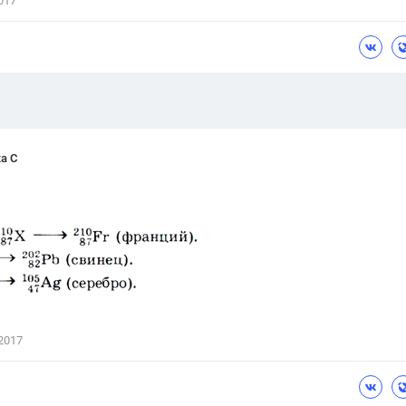
017
Цветков Л. А.
Психология
Отношения,
Любовь,
Красота,
Во
ПОКАЗАТЬ ВСЕ
а С
2017