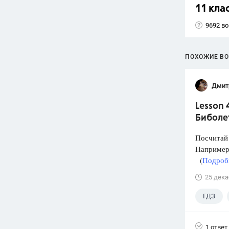
11 кла
9692 в
ПОХОЖИЕ В
Дмит
Lesson 
Биболе
Посчитай 
Например:
(
Подробн
25 дека
ГДЗ
1 ответ