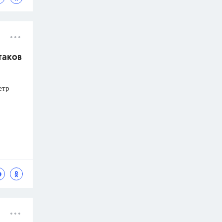
таков
етр