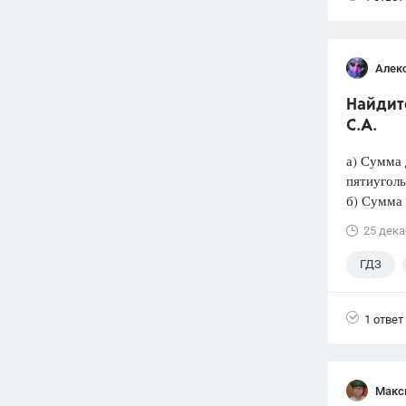
Алек
Найдите
С.А.
а) Сумма 
пятиуголь
б) Сумма 
25 дека
ГДЗ
1 ответ
Макс