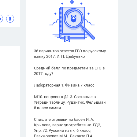
36 вариантов ответов ЕГЭ по русскому
языку 2017. И. П. Цыбулько
Средний балл по предметам за ЕГЭ в
2017 году?
Лабораторная 1. Физика 7 класс
№10. вопросы к §1-3. Составьте в
тетради таблицу. Рудзитис, Фельдман
8 класс химия
Спишите отрывки из басен И. А.
Крылова, верно употребляя не. ГДЗ,
Упр. 72, Русский язык, 6 класс,
Разумовская М.М., Леканта П.А.