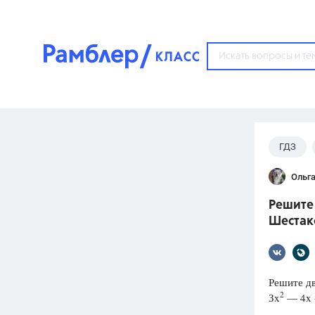
?
ГДЗ
Популярные тем
Ольга
ГДЗ
67571
ответ
Решите 
ЕГЭ
Шестако
3273
ответа
ОГЭ
3460
ответов
Решите д
2
Зx
— 4x 
ФИПИ
30
ответов