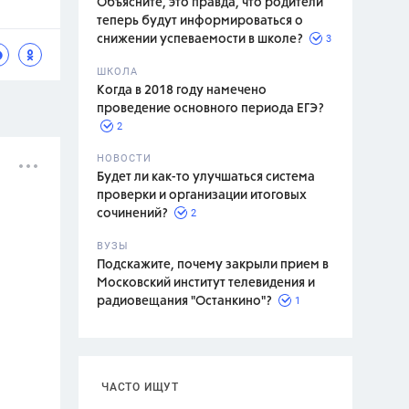
Объясните, это правда, что родители
теперь будут информироваться о
3
снижении успеваемости в школе?
ШКОЛА
спитание
Когда в 2018 году намечено
проведение основного периода ЕГЭ?
2
НОВОСТИ
Будет ли как-то улучшаться система
проверки и организации итоговых
2
сочинений?
ВУЗЫ
Подскажите, почему закрыли прием в
Московский институт телевидения и
1
радиовещания "Останкино"?
ЧАСТО ИЩУТ