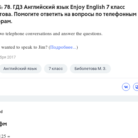
 № 78. ГДЗ Английский язык Enjoy English 7 класс
ова. Помогите ответить на вопросы по телефонным
орам.
two telephone conversations and answer the questions.
nted to speak to Jim? (
Подробнее...
)
бря 2017
Английский язык
7 класс
Биболетова М. З.
ed
фм
125 =