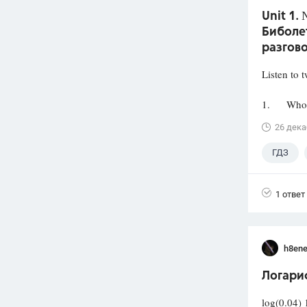
Unit 1.
Биболет
разгов
Listen to 
1. Who wa
26 дека
ГДЗ
1 ответ
h8en
Логари
log(0.04) 