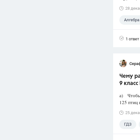
28 дека
Алгебра
1 ответ
Сера
Чему ра
9 класс
а) Чтобы 
125 птиц 
25 дека
ГДЗ