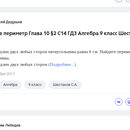
сей Дедушев
 периметр Глава 10 §2 С14 ГДЗ Алгебра 9 класс Шес
длин двух любых сторон пятиугольника равна 6 см. Найдите перим
ника,
длин двух любых сторон (
Подробнее...
)
бря 2017
Алгебра
9 класс
Шестаков С.А.
им Лебедев