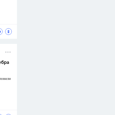
ебра
ловили