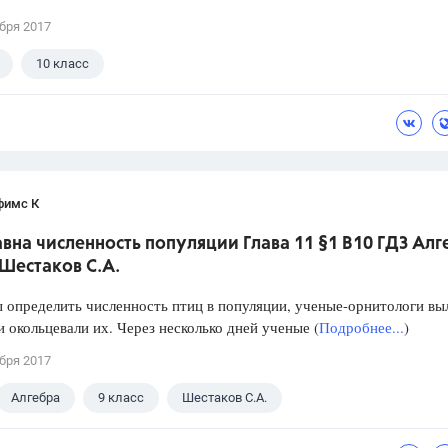
бря 2017
10 класс
фимс К
вна численность популяции Глава 11 §1 B10 ГДЗ Алг
 Шестаков С.А.
определить численность птиц в популяции, ученые-орнитологи вы
и окольцевали их. Через несколько дней ученые (
Подробнее...
)
бря 2017
Алгебра
9 класс
Шестаков С.А.