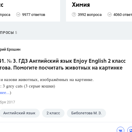
сс
Химия
опроса
9977 ответов
3992 вопроса
4060 отве
ОПРОСЫ
5
рий Ерошин
41. № 3. ГДЗ Английский язык Enjoy English 2 класс
това. Помогите посчитать животных на картинке
и назови животных, изображённых на картинке.
 3 grey cats (3 серые кошки)
ее...
)
бря 2017
Английский язык
2 класс
Биболетова М. З.