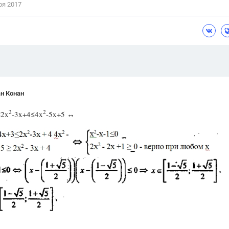
ря 2017
Цветков Л. А.
Психология
Отношения,
Любовь,
Красота,
Во
ПОКАЗАТЬ ВСЕ
н Конан
2
2
≤2x
-3x+4≤4x
-5x+5 ↔