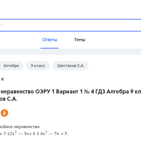
Ответы
Темы
Алгебра
9 класс
Шестаков С.А.
ы
Домашнее задание
Русский язык,
Химия,
Геометрия,
 К
Обществознание,
Физика
неравенство ОЭРУ 1 Вариант 1 № 4 ГДЗ Алгебра 9 кл
Школа
в С.А.
9 класс,
8 класс,
11 класс,
10 клас
6 класс,
4 класс,
5 класс,
1 класс,
Учебники
войное неравенство
2
2
+ 3 ≤2x
— Зx+ 4 ≤ 4x
— 5x + 5.
Разумовская М.М.,
Габриелян О.С
Рудзитис Г.Е.,
Цыбулько И.П.,
Атан