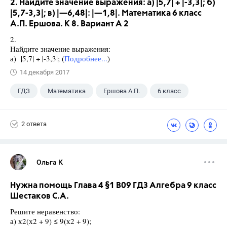
2. Найдите значение выражения: а) |5,7| + |-3,3|; б)
|5,7-3,3|; в) |—6,48|: |—1,8|. Математика 6 класс
А.П. Ершова. К 8. Вариант А 2
2.
Найдите значение выражения:
а) |5,7| + |-3,3|; (
Подробнее...
)
14 декабря 2017
ГДЗ
Математика
Ершова А.П.
6 класс
2 ответа
Ольга К
Нужна помощь Глава 4 §1 B09 ГДЗ Алгебра 9 класс
Шестаков С.А.
Решите неравенство:
а) х2(х2 + 9) ≤ 9(х2 + 9);