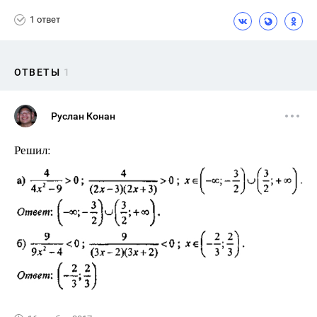
1 ответ
ОТВЕТЫ
1
Руслан Конан
Решил: