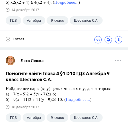
б) х2(х2 + 4) ≥ 4(х2 + 4). (
Подробнее...
)
14 декабря 2017
ГДЗ
Алгебра
9 класс
Шестаков С.А.
1 ответ
Леха Лешка
Помогите найти Глава 4 §1 D10 ГДЗ Алгебра 9
класс Шестаков С.А.
Найдите все пары (х; у) целых чисел х и у, для которых:
а) 7(х - 5)2 + 5(у - 7)2≤ 6;
б) 9(х - 11)2 + 11(у - 9)2≤ 10. (
Подробнее...
)
16 декабря 2017
ГДЗ
Алгебра
9 класс
Шестаков С.А.