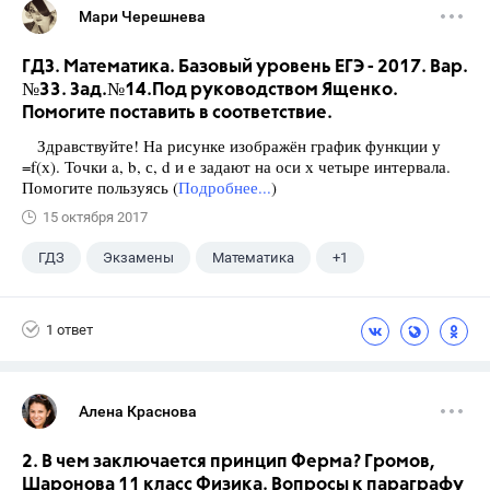
Мари Черешнева
ГДЗ. Математика. Базовый уровень ЕГЭ - 2017. Вар.
№33. Зад.№14.Под руководством Ященко.
Помогите поставить в соответствие.
Здравствуйте! На рисунке изображён график функции у
=f(х). Точки a, b, с, d и е задают на оси х четыре интервала.
Помогите пользуясь (
Подробнее...
)
15 октября 2017
ГДЗ
Экзамены
Математика
+1
Ященко И.В.
1 ответ
Алена Краснова
2. В чем заключается принцип Ферма? Громов,
Шаронова 11 класс Физика. Вопросы к параграфу