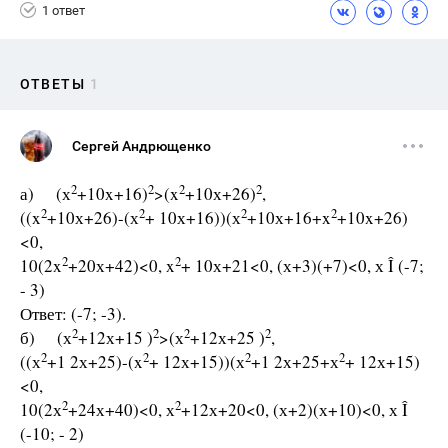
1 ответ
ОТВЕТЫ
1
Сергей Андрющенко
2
2
2
2
а) (х
+10x+16)
>(x
+10х+26)
,
2
2
2
2
((x
+10х+26)-(х
+ 10х+16))(х
+10х+16+x
+10x+26)
<0,
2
2
10(2x
+20х+42)<0, x
+ 10х+21<0, (х+3)(+7)<0, х Î (-7;
- 3)
Ответ: (-7; -3).
2
2
2
2
б) (х
+12х+15 )
>(х
+12х+25 )
,
2
2
2
2
((х
+1 2х+25)-(x
+ 12х+15))(х
+1 2х+25+х
+ 12х+15)
<0,
2
2
10(2х
+24х+40)<0, х
+12х+20<0, (х+2)(х+10)<0, х Î
(-10; - 2)