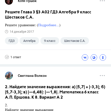
Юля Пушок
Решите Глава 3 §3 А02 ГДЗ Алгебра 9 класс
Шестаков С.А.
Решите уравнение: (
Подробнее...
)
14 декабря 2017
ГДЗ
Алгебра
9 класс
Шестаков С.А.
1 ответ
Светлана Волкон
2. Найдите значение выражения: а) |5,7| + |-3,3|; б)
|5,7-3,3|; в) |—6,48|: |—1,8|. Математика 6 класс
А.П. Ершова. К 8. Вариант А 2
2.
Найдите значение выражения: