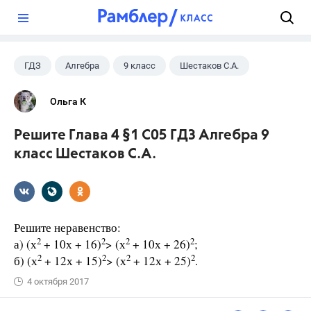
?
ГДЗ
Алгебра
9 класс
Шестаков С.А.
Ольга К
Решите Глава 4 §1 С05 ГДЗ Алгебра 9
класс Шестаков С.А.
Решите неравенство:
2
2
2
2
а) (х
+ 10х + 16)
> (х
+ 10х + 26)
;
2
2
2
2
б) (х
+ 12х + 15)
> (х
+ 12х + 25)
.
4 октября 2017