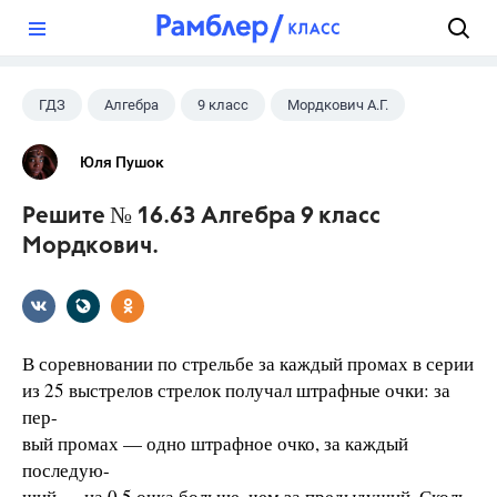
?
ГДЗ
Алгебра
9 класс
Мордкович А.Г.
Юля Пушок
Решите № 16.63 Алгебра 9 класс
Мордкович.
В соревновании по стрельбе за каждый промах в серии
из 25 выстрелов стрелок получал штрафные очки: за
пер-
вый промах — одно штрафное очко, за каждый
последую-
щий — на 0,5 очка больше, чем за предыдущий. Сколь-