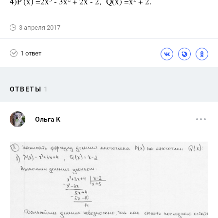
4)P (x) =2x
- 3x
+ 2x - 2, Q(x) =x
+ 2.
3 апреля 2017
1 ответ
ОТВЕТЫ
1
Ольга К