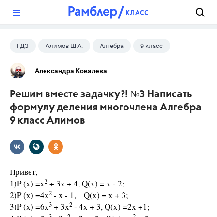
?
ГДЗ
Алимов Ш.А.
Алгебра
9 класс
Александра Ковалева
Решим вместе задачку?! №3 Написать
формулу деления многочлена Алгебра
9 класс Алимов
Привет,
2
1)P (x) =x
+ 3х + 4, Q(x) = x - 2;
2
2)P (x) =4x
- x - 1, Q(x) = x + 3;
3
2
3)P (x) =6x
+ 3x
- 4x + 3, Q(x) =2x +1;
3
2
2