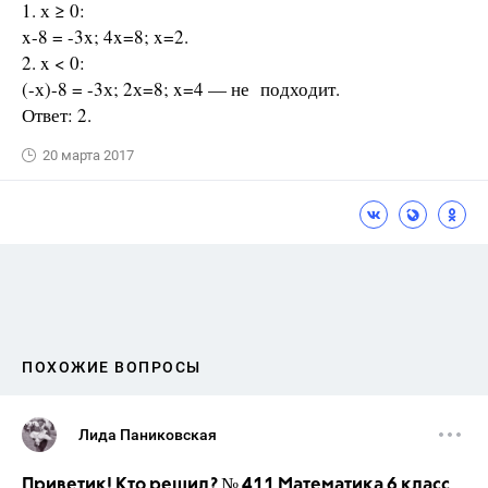
1. х ≥ 0:
x-8 = -3x; 4x=8; x=2.
2. x < 0:
(-х)-8 = -3х; 2х=8; x=4 — не подходит.
Ответ: 2.
20 марта 2017
ПОХОЖИЕ ВОПРОСЫ
Лида Паниковская
Приветик! Кто решил? № 411 Математика 6 класс