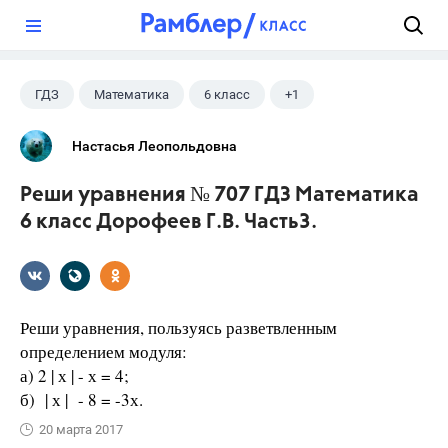
?
ГДЗ
Математика
6 класс
+1
Дорофеев Г. В.
Настасья Леопольдовна
Реши уравнения № 707 ГДЗ Математика
6 класс Дорофеев Г.В. Часть3.
Реши уравнения, пользуясь разветвленным
определением модуля:
а) 2 | х | - х = 4;
б) | х | - 8 = -3х.
20 марта 2017