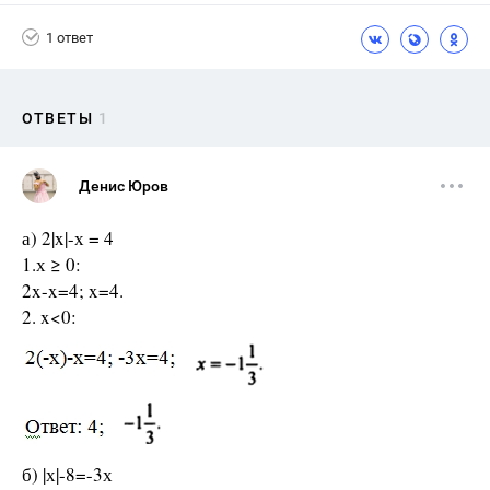
1 ответ
ОТВЕТЫ
1
Денис Юров
а) 2|x|-х = 4
1.х ≥ 0:
2x-x=4; x=4.
2. x<0:
б) |х|-8=-3х