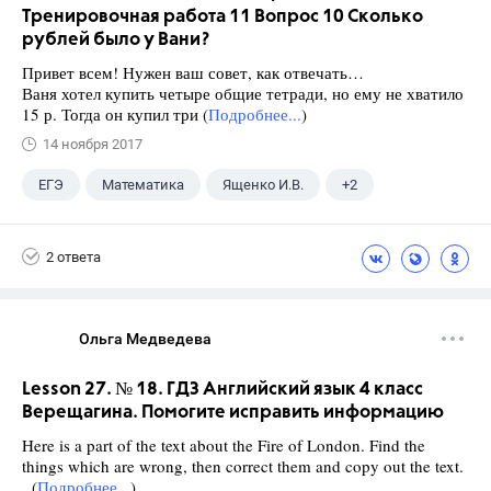
Тренировочная работа 11 Вопрос 10 Сколько
рублей было у Вани?
Привет всем! Нужен ваш совет, как отвечать…
Ваня хотел купить четыре общие тетради, но ему не хватило
15 р. Тогда он купил три (
Подробнее...
)
14 ноября 2017
ЕГЭ
Математика
Ященко И.В.
+2
Семенов А.В.
11 класс
2 ответа
Ольга Медведева
Lesson 27. № 18. ГДЗ Английский язык 4 класс
Верещагина. Помогите исправить информацию
Here is a part of the text about the Fire of London. Find the
things which are wrong, then correct them and copy out the text.
(
Подробнее...
)